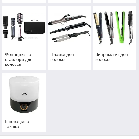
Фен-щітки та
Плойки для
Випрямлячі для
стайлери для
волосся
волосся
волосся
Інноваційна
техніка