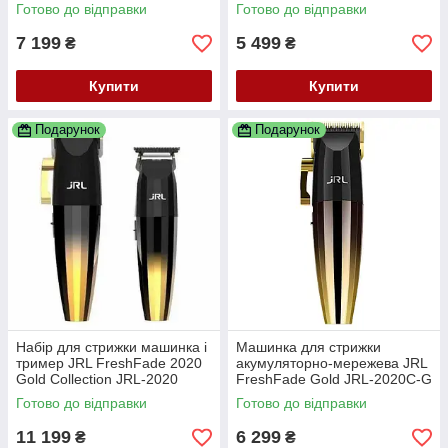
Black JRL-2020T-B
Готово до відправки
Готово до відправки
7 199
5 499
₴
₴
Купити
Купити
Подарунок
Подарунок
Набір для стрижки машинка і
Машинка для стрижки
тример JRL FreshFade 2020
акумуляторно-мережева JRL
Gold Collection JRL-2020
FreshFade Gold JRL-2020C-G
Готово до відправки
Готово до відправки
11 199
6 299
₴
₴