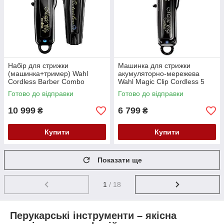
Набір для стрижки
Машинка для стрижки
(машинка+тример) Wahl
акумуляторно-мережева
Cordless Barber Combo
Wahl Magic Clip Cordless 5
3025726
star Black 3026434
Готово до відправки
Готово до відправки
10 999
6 799
₴
₴
Купити
Купити
Показати ще
1
/ 18
Перукарські інструменти – якісна