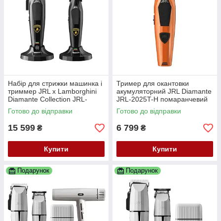
Набір для стрижки машинка і
Тример для окантовки
триммер JRL x Lamborghini
акумуляторний JRL Diamante
Diamante Collection JRL-
JRL-2025T-H помаранчевий
DI2025B бездротовий
8200 об/хв T-лезо
Готово до відправки
Готово до відправки
15 599
6 799
₴
₴
Купити
Купити
Подарунок
Подарунок