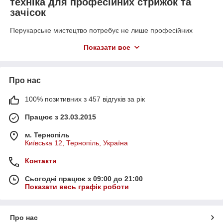
техніка для професійних стрижок та
зачісок
Перукарське мистецтво потребує не лише професійних
навичок, але й використання якісних інструментів, які
Показати все
допомагають створювати стильні стрижки та зачіски. Сучасні
технології пропонують широкий вибір техніки для перукарів,
включаючи машинки для стрижки, тримери, шейвери, фени,
плойки, стайлери та вирівнювачі. Всі ці інструменти
Про нас
обов’язково повинні бути в арсеналі кожного перукаря та
барбера, адже чим більший у вас професійний арсенал, тим
100% позитивних з 457 відгуків за рік
легше вам буде працювати.
Працює з 23.03.2015
Перукарські інструменти – топ найнеобхідніших
позицій
м. Тернопіль
Київська 12, Тернопіль, Україна
Техніка для перукарів відіграє ключову роль у створенні
стильних та якісних зачісок. Від правильного вибору
Контакти
інструментів залежить не тільки зручність роботи майстра,
але й кінцевий результат.
Сьогодні працює з 09:00 до 21:00
Ось список техніки, якою користуються практично всі
Показати весь графік роботи
майстри:
Машинки для стрижки. Вони є основним
інструментом для будь-якого перукаря, дозволяють
Про нас