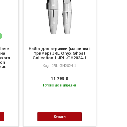
в
lose
Набір для стрижки (машинка і
йна
тример) JRL Onyx Ghost
ухого
Collection 1 JRL-GH2024-1
Ion
JRL-GH2024-1
лин
11 799 ₴
Готово до відправки
Купити