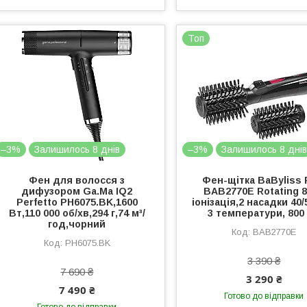
Топ
–3%
Залишилось 8 днів
–3%
Залишилось 8 дні
Фен для волосся з
Фен-щітка BaByliss
дифузором Ga.Ma IQ2
BAB2770E Rotating 8
Perfetto PH6075.BK,1600
іонізація,2 насадки 40/
Вт,110 000 об/хв,294 г,74 м³/
3 температури, 800
год,чорний
BAB2770E
PH6075.BK
3 390 ₴
7 690 ₴
3 290 ₴
7 490 ₴
Готово до відправки