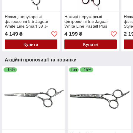
Ножиці перукарські
Ножиці перукарські
Ножи
філіровочні 5.5 Jaguar
філіровочні 5.5 Jaguar
філі
White Line Smart 39 J-
White Line Pastell Plus
Styl
43155
Rose Offset J-3054-8
4 149
4 199
2 1
₴
₴
Купити
Купити
Акційні пропозиції та новинки
–15%
Топ
–15%