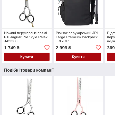
Ножиці перукарські прямі
Рюкзак перукарський JRL
Підс
6.0 Jaguar Pre Style Relax
Large Premium Backpack
перу
J-82360
JRL-GP
подв
1 749
2 999
369
₴
₴
Купити
Купити
Подібні товари компанії