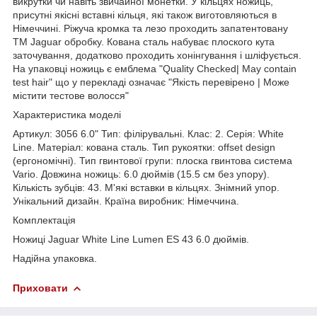
викрутки чи навіть звичайної монетки. У кільцях ножиць,
присутні якісні вставні кільця, які також виготовляються в
Німеччині. Ріжуча кромка та лезо проходить запатентовану
TM Jaguar обробку. Кована сталь набуває плоского кута
заточування, додатково проходить хонінгування і шліфується.
На упаковці ножиць є емблема "Quality Checked| May contain
test hair" що у перекладі означає "Якість перевірено | Може
містити тестове волосся"
Характеристика моделі
Артикул: 3056 6.0" Тип: філірувальні. Клас: 2. Серія: White
Line. Матеріал: кована сталь. Тип рукоятки: offset design
(ергономічні). Тип гвинтової групи: плоска гвинтова система
Vario. Довжина ножиць: 6.0 дюймів (15.5 см без упору).
Кількість зубців: 43. М'які вставки в кільцях. Знімний упор.
Унікальний дизайн. Країна виробник: Німеччина.
Комплектація
Ножиці Jaguar White Line Lumen ES 43 6.0 дюймів.
Надійна упаковка.
Приховати