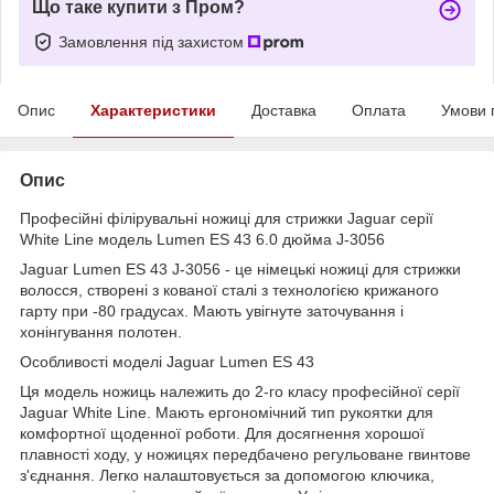
Що таке купити з Пром?
Замовлення під захистом
Опис
Характеристики
Доставка
Оплата
Умови 
Опис
Професійні філірувальні ножиці для стрижки Jaguar серії
White Line модель Lumen ES 43 6.0 дюйма J-3056
Jaguar Lumen ES 43 J-3056 - це німецькі ножиці для стрижки
волосся, створені з кованої сталі з технологією крижаного
гарту при -80 градусах. Мають увігнуте заточування і
хонінгування полотен.
Особливості моделі Jaguar Lumen ES 43
Ця модель ножиць належить до 2-го класу професійної серії
Jaguar White Line. Мають ергономічний тип рукоятки для
комфортної щоденної роботи. Для досягнення хорошої
плавності ходу, у ножицях передбачено регульоване гвинтове
з'єднання. Легко налаштовується за допомогою ключика,