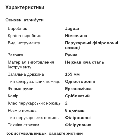
Характеристики
Основні атрибути
Виробник
Jaguar
Країна виробник
Німеччина
Вид інструменту
Перукарські філіровочні
ножиці
Заточка
Ручна
Матеріал виготовлення
Нержавіюча сталь
інструменту
Загальна довжина
155 мм
Тип філірувальних ножиць
Односторонні
Форма ручки
Ергономічна
Колір
Сріблястий
Клас перукарських ножиць
2
Розмір ножиць
6 дюймів
Тип перукарських ножиць
Філіровочні
Техніка стрижки
Філірування
Користувальницькі характеристики