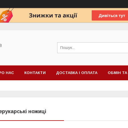
В
РО НАС
КОНТАКТИ
ДОСТАВКА І ОПЛАТА
ОБМІН Т
ерукарські ножиці