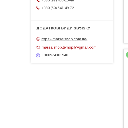
+380 (97) 436-15-48
+380 (50) 541-49-72
https://marsalshop.com.ua/
marsalshop.ternopil@gmail.com
+380974361548