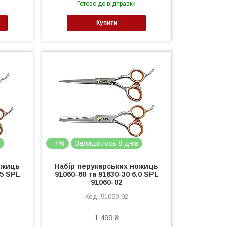
Готово до відправки
Купити
в
–7%
Залишилось 8 днів
ожиць
Набір перукарських ножиць
.5 SPL
91060-60 та 91630-30 6.0 SPL
91060-02
91060-02
1 499 ₴