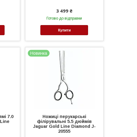
3 499 ₴
Готово до відправки
Купити
Новинка
мі 7.0
Ножиці перукарські
 Line
філірувальні 5.5 дюймів
Jaguar Gold Line Diamond J-
20555