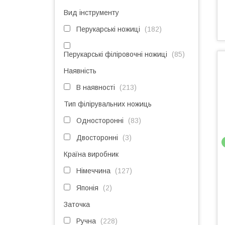
Вид інструменту
Перукарські ножиці
182
Перукарські філіровочні ножиці
85
Наявність
В наявності
213
Тип філірувальних ножиць
Односторонні
83
Двосторонні
3
Країна виробник
Німеччина
127
Японія
2
Заточка
Ручна
228