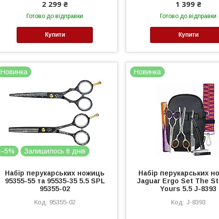
2 299 ₴
1 399 ₴
Готово до відправки
Готово до відправки
Купити
Купити
Новинка
Новинка
–5%
Залишилось 8 днів
Набір перукарських ножиць
Набір перукарських н
95355-55 та 95535-35 5.5 SPL
Jaguar Ergo Set The St
95355-02
Yours 5.5 J-8393
95355-02
J-8393