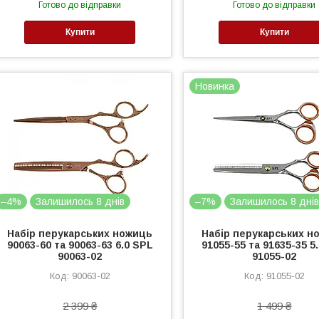
Готово до відправки
Готово до відправки
Купити
Купити
Новинка
–4%
Залишилось 8 днів
–7%
Залишилось 8 дні
Набір перукарських ножиць
Набір перукарських н
90063-60 та 90063-63 6.0 SPL
91055-55 та 91635-35 5
90063-02
91055-02
90063-02
91055-02
2 399 ₴
1 499 ₴