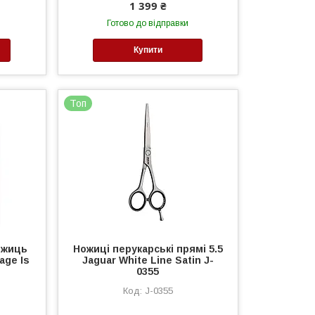
1 399 ₴
Готово до відправки
Купити
Топ
ожиць
Ножиці перукарські прямі 5.5
age Is
Jaguar White Line Satin J-
0355
J-0355