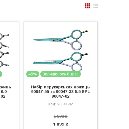
в
–5%
Залишилось 8 днів
ожиць
Набір перукарських ножиць
 6.0
90047-55 та 90047-33 5.5 SPL
-02
90047-02
90047-02
1 999 ₴
1 899 ₴