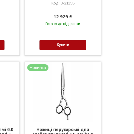
J-21155
12 929 ₴
Готово до відправки
Купити
Новинка
мі 6.0
Ножиці перукарські для