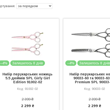
–4%
Залишилось 8 днів
–4%
Залишилось 8 дні
Набір перукарських ножиць
Набір перукарських н
5.5 дюймів SPL Girly Girl
90033-60 та 90033-63
Edition 91002-02
Premium SPL 90033
91002-02
90033-02
2 399 ₴
2 399 ₴
2 299 ₴
2 299 ₴