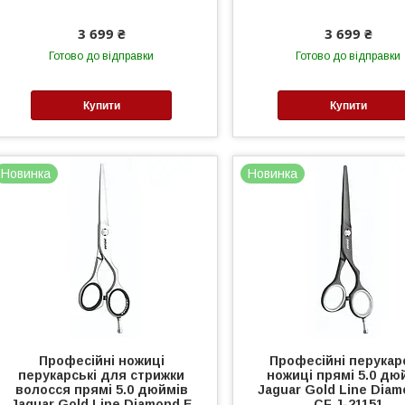
3 699 ₴
3 699 ₴
Готово до відправки
Готово до відправки
Купити
Купити
Новинка
Новинка
Професійні ножиці
Професійні перукар
перукарські для стрижки
ножиці прямі 5.0 дю
волосся прямі 5.0 дюймів
Jaguar Gold Line Diam
Jaguar Gold Line Diamond E
CF J-21151