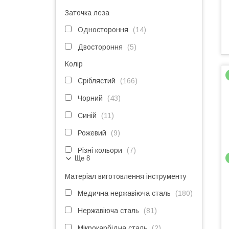
Заточка леза
Одностороння
14
Двостороння
5
Колір
Сріблястий
166
Чорний
43
Синій
11
Рожевий
9
Різні кольори
7
Ще 8
Матеріал виготовлення інструменту
Медична нержавіюча сталь
180
Нержавіюча сталь
81
Мікрокарбідна сталь
2