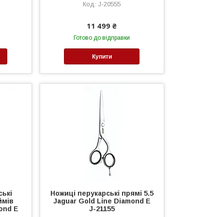
J-20555
11 499 ₴
Готово до відправки
Купити
ські
Ножиці перукарські прямі 5.5
ймів
Jaguar Gold Line Diamond E
ond E
J-21155