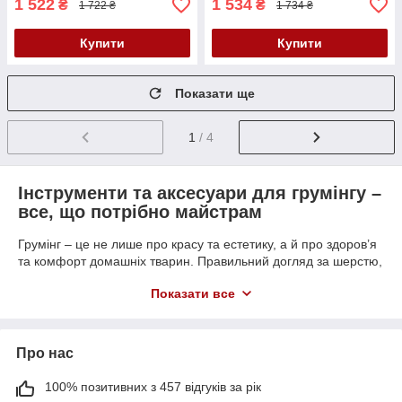
1 522
1 534
₴
₴
1 722 ₴
1 734 ₴
Купити
Купити
Показати ще
1
/ 4
Інструменти та аксесуари для грумінгу –
все, що потрібно майстрам
Грумінг – це не лише про красу та естетику, а й про здоров’я
та комфорт домашніх тварин. Правильний догляд за шерстю,
шкірою, кігтями та вухами тварини забезпечує її гарний
Показати все
зовнішній вигляд, а також попереджує багато проблем зі
здоров’ям. Сьогодні на ринку представлений широкий
асортимент інструментів та аксесуарів для грумінгу, які
допомагають доглядати за тваринами як професійно, так і в
Про нас
домашніх умовах. А придбати їх ви зможете на нашому сайті.
Популярні інструменти для грумінгу
100% позитивних з 457 відгуків за рік