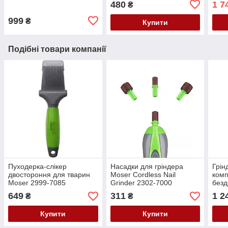
480
1 7
₴
999
₴
Купити
Подібні товари компанії
Пуходерка-слікер
Насадки для гріндера
Грін
двостороння для тварин
Moser Cordless Nail
комп
Moser 2999-7085
Grinder 2302-7000
безд
Grin
649
311
1 2
₴
₴
Купити
Купити