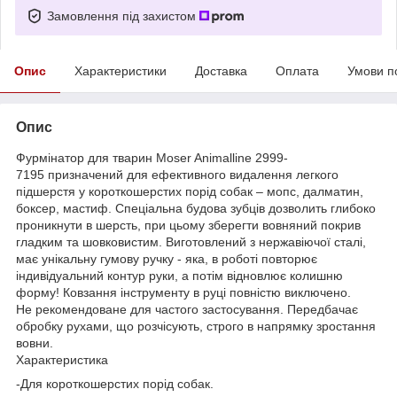
Замовлення під захистом
Опис
Характеристики
Доставка
Оплата
Умови п
Опис
Фурмінатор для тварин Moser Animalline 2999-
7195 призначений для ефективного видалення легкого
підшерстя у короткошерстих порід собак – мопс, далматин,
боксер, мастиф. Спеціальна будова зубців дозволить глибоко
проникнути в шерсть, при цьому зберегти вовняний покрив
гладким та шовковистим. Виготовлений з нержавіючої сталі,
має унікальну гумову ручку - яка, в роботі повторює
індивідуальний контур руки, а потім відновлює колишню
форму! Ковзання інструменту в руці повністю виключено.
Не рекомендоване для частого застосування. Передбачає
обробку рухами, що розчісують, строго в напрямку зростання
вовни.
Характеристика
-Для короткошерстих порід собак.