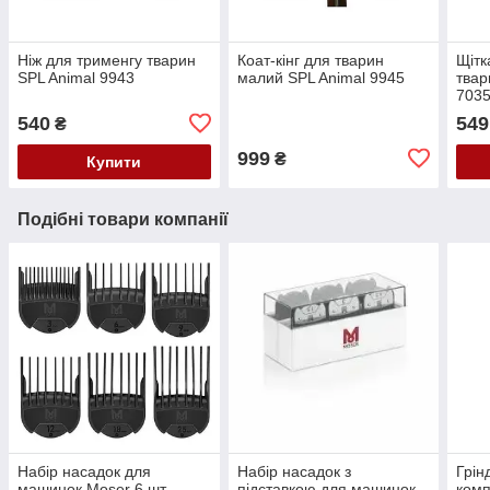
Ніж для трименгу тварин
Коат-кінг для тварин
Щітк
SPL Animal 9943
малий SPL Animal 9945
твар
703
540
549
₴
999
₴
Купити
Подібні товари компанії
Набір насадок для
Набір насадок з
Грін
машинок Moser 6 шт.
підставкою для машинок
комп