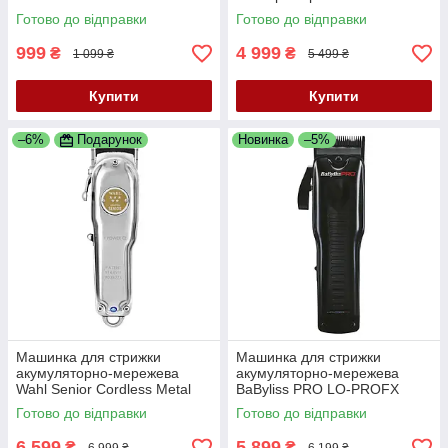
SMB6027
Готово до відправки
Готово до відправки
999
4 999
₴
₴
1 099 ₴
5 499 ₴
Купити
Купити
–6%
Подарунок
Новинка
–5%
Машинка для стрижки
Машинка для стрижки
акумуляторно-мережева
акумуляторно-мережева
Wahl Senior Cordless Metal
BaByliss PRO LO-PROFX
Edition 3000116
Black FX825E
Готово до відправки
Готово до відправки
6 599
5 899
₴
₴
6 999 ₴
6 199 ₴