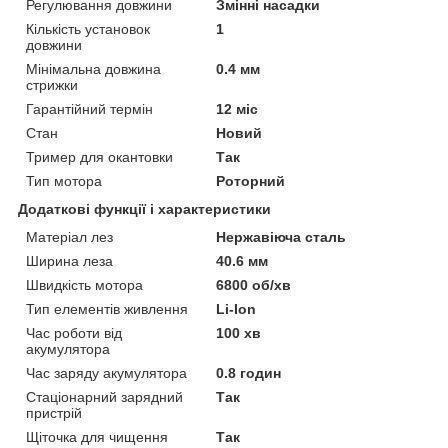
Регулювання довжини
Змінні насадки
Кількість установок
1
довжини
Мінімальна довжина
0.4 мм
стрижки
Гарантійний термін
12 міс
Стан
Новий
Тример для окантовки
Так
Тип мотора
Роторний
Додаткові функції і характеристики
Матеріал лез
Нержавіюча сталь
Ширина леза
40.6 мм
Швидкість мотора
6800 об/хв
Тип елементів живлення
Li-Ion
Час роботи від
100 хв
акумулятора
Час заряду акумулятора
0.8 годин
Стаціонарний зарядний
Так
пристрій
Щіточка для чищення
Так