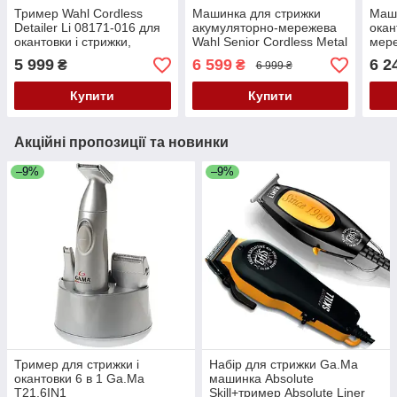
Тример Wahl Cordless
Машинка для стрижки
Маши
Detailer Li 08171-016 для
акумуляторно-мережева
окан
окантовки і стрижки,
Wahl Senior Cordless Metal
мере
акумуляторно-мережевий,
Edition 3000116
Cord
5 999
6 599
6 2
₴
₴
6 999 ₴
леза T-Blade 38 мм
231
Купити
Купити
Акційні пропозиції та новинки
–9%
–9%
Тример для стрижки і
Набір для стрижки Ga.Ma
окантовки 6 в 1 Ga.Ma
машинка Absolute
T21.6IN1
Skill+тример Absolute Liner