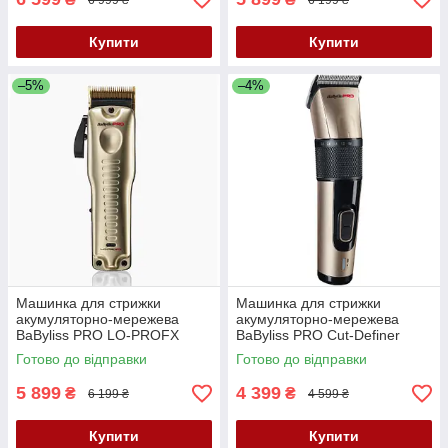
Купити
Купити
–5%
–4%
Машинка для стрижки
Машинка для стрижки
акумуляторно-мережева
акумуляторно-мережева
BaByliss PRO LO-PROFX
BaByliss PRO Cut-Definer
Gold FX825GE
FX862E
Готово до відправки
Готово до відправки
5 899
4 399
₴
₴
6 199 ₴
4 599 ₴
Купити
Купити