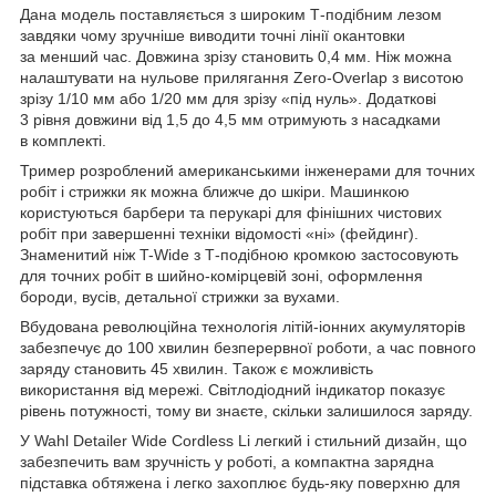
Дана модель поставляється з широким Т-подібним лезом
завдяки чому зручніше виводити точні лінії окантовки
за менший час. Довжина зрізу становить 0,4 мм. Ніж можна
налаштувати на нульове прилягання Zero-Overlap з висотою
зрізу 1/10 мм або 1/20 мм для зрізу «під нуль». Додаткові
3 рівня довжини від 1,5 до 4,5 мм отримують з насадками
в комплекті.
Тример розроблений американськими інженерами для точних
робіт і стрижки як можна ближче до шкіри. Машинкою
користуються барбери та перукарі для фінішних чистових
робіт при завершенні техніки відомості «ні» (фейдинг).
Знаменитий ніж T-Wide з Т-подібною кромкою застосовують
для точних робіт в шийно-комірцевій зоні, оформлення
бороди, вусів, детальної стрижки за вухами.
Вбудована революційна технологія літій-іонних акумуляторів
забезпечує до 100 хвилин безперервної роботи, а час повного
заряду становить 45 хвилин. Також є можливість
використання від мережі. Світлодіодний індикатор показує
рівень потужності, тому ви знаєте, скільки залишилося заряду.
У Wahl Detailer Wide Cordless Li легкий і стильний дизайн, що
забезпечить вам зручність у роботі, а компактна зарядна
підставка обтяжена і легко захоплює будь-яку поверхню для