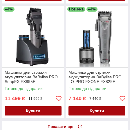
–4%
Новинка
–4%
Машинка для стрижки
Машинка для стрижки
акумуляторна BaByliss PRO
акумуляторна BaByliss PRO
SnapFX FX895E
LO-PRO FXONE FX829E
Готово до відправки
Готово до відправки
11 499
7 140
₴
₴
11 999 ₴
7 440 ₴
Купити
Купити
Показати ще