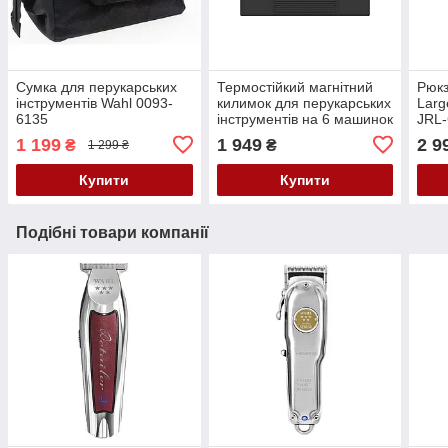
Сумка для перукарських
Термостійкий магнітний
Рюкз
інструментів Wahl 0093-
килимок для перукарських
Larg
6135
інструментів на 6 машинок
JRL
JRL-A11
1 199
1 949
2 9
₴
₴
1 299 ₴
Купити
Купити
Подібні товари компанії