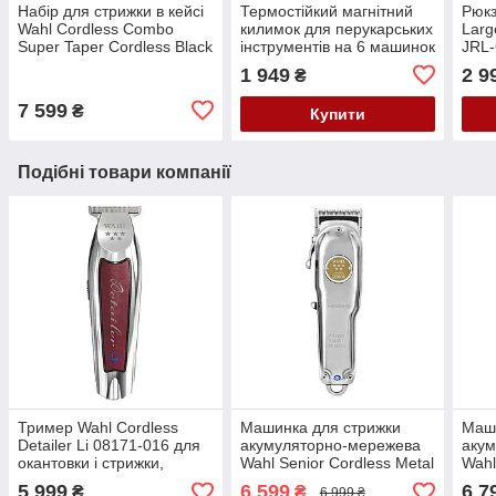
Набір для стрижки в кейсі
Термостійкий магнітний
Рюкз
Wahl Cordless Combo
килимок для перукарських
Larg
Super Taper Cordless Black
інструментів на 6 машинок
JRL
+ Beret Stealth 08592-017
JRL-A11
1 949
2 9
₴
7 599
₴
Купити
Подібні товари компанії
Тример Wahl Cordless
Машинка для стрижки
Маши
Detailer Li 08171-016 для
акумуляторно-мережева
аку
окантовки і стрижки,
Wahl Senior Cordless Metal
Wahl
акумуляторно-мережевий,
Edition 3000116
star
5 999
6 599
6 7
₴
₴
6 999 ₴