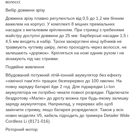
волоссі.
Вибір довжини зрізу
Довжина зрізу плавно регулюється від 0,5 до 1,2 мм бічним
важелем на корпусі. У комплекті 8 міцних преміальних
насадок з металевим кріпленням. При стрижці з гребенями
майстру доступні довжини до 25 мм: барберські насадки 1,5 і
4,5 мм входять в набір. Трохи заокруглені кінці зубчиків не
травмують чутливу шкіру, легко проходять через волосся, не
залишають «доріжок». Кріпляться на ножі одним рухом і не
зіскакують під час стрижки.
Подвійне живлення
Вбудований потужний літій-іонний акумулятор без ефекту
«хімічної пам'яті» працює безперервно до 100 хвилин. На
повну зарядку батареї йде 2 год. Для підзарядки Li-Ion
акумулятора не потрібно чекати повної розрядки. Підключати
бездротову «Магію» до дроту можна при будь-якому залишку
заряду акумулятора. Наприклад, у перервах або щоб
закінчити стрижку, якщо батарея розрядилася. Також у всіх
нових моделях V5, кабель підходить до тримера Detailer Wide
Cordless Li (8171-016).
Роторний мотор