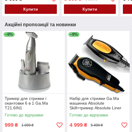
леза T-Blade 38 мм
Купити
Купити
Акційні пропозиції та новинки
–9%
–9%
Тример для стрижки і
Набір для стрижки Ga.Ma
окантовки 6 в 1 Ga.Ma
машинка Absolute
T21.6IN1
Skill+тример Absolute Liner
SMB6027
Готово до відправки
Готово до відправки
999
4 999
₴
₴
1 099 ₴
5 499 ₴