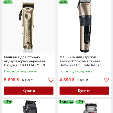
–5%
–4%
Машинка для стрижки
Машинка для стрижки
акумуляторно-мережева
акумуляторно-мережева
BaByliss PRO LO-PROFX
BaByliss PRO Cut-Definer
Gold FX825GE
FX862E
Готово до відправки
Готово до відправки
5 899
4 399
₴
₴
6 199 ₴
4 599 ₴
Купити
Купити
–4%
Новинка
–4%