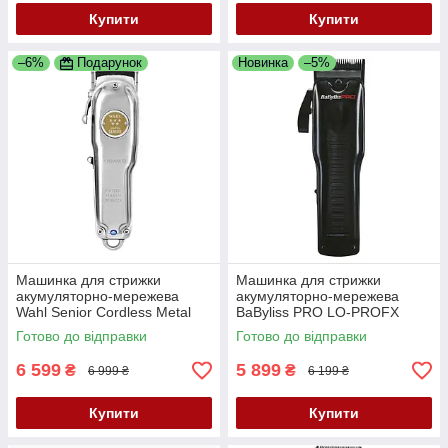
Купити
Купити
–6%
Подарунок
Новинка
–5%
Машинка для стрижки
Машинка для стрижки
акумуляторно-мережева
акумуляторно-мережева
Wahl Senior Cordless Metal
BaByliss PRO LO-PROFX
Edition 3000116
Black FX825E
Готово до відправки
Готово до відправки
6 599
5 899
₴
₴
6 999 ₴
6 199 ₴
Купити
Купити