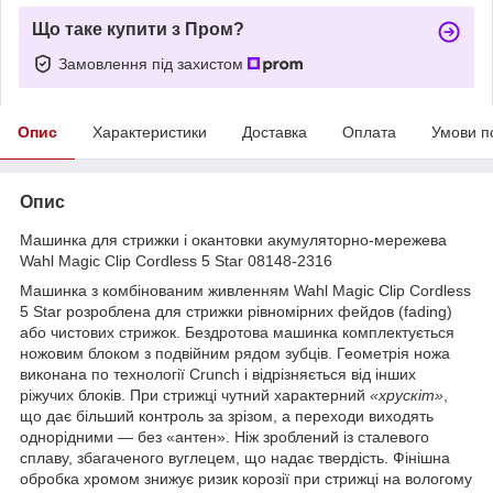
Що таке купити з Пром?
Замовлення під захистом
Опис
Характеристики
Доставка
Оплата
Умови п
Опис
Машинка для стрижки і окантовки акумуляторно-мережева
Wahl Magic Clip Cordless 5 Star 08148-2316
Машинка з комбінованим живленням Wahl Magic Clip Cordless
5 Star розроблена для стрижки рівномірних фейдов (fading)
або чистових стрижок. Бездротова машинка комплектується
ножовим блоком з подвійним рядом зубців. Геометрія ножа
виконана по технології Crunch і відрізняється від інших
ріжучих блоків. При стрижці чутний характерний
«хрускіт»
,
що дає більший контроль за зрізом, а переходи виходять
однорідними — без «антен». Ніж зроблений із сталевого
сплаву, збагаченого вуглецем, що надає твердість. Фінішна
обробка хромом знижує ризик корозії при стрижці на вологому