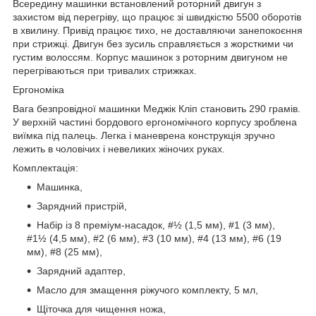
Всередину машинки встановлений роторний двигун з
захистом від перегріву, що працює зі швидкістю 5500 оборотів
в хвилину. Привід працює тихо, не доставляючи занепокоєння
при стрижці. Двигун без зусиль справляється з жорсткими чи
густим волоссям. Корпус машинок з роторним двигуном не
перегріваються при тривалих стрижках.
Ергономіка
Вага безпровідної машинки Меджік Кліп становить 290 грамів.
У верхній частині бордового ергономічного корпусу зроблена
виїмка під палець. Легка і маневрена конструкція зручно
лежить в чоловічих і невеликих жіночих руках.
Комплектація:
Машинка,
Зарядний пристрій,
Набір із 8 преміум-насадок, #½ (1,5 мм), #1 (3 мм),
#1½ (4,5 мм), #2 (6 мм), #3 (10 мм), #4 (13 мм), #6 (19
мм), #8 (25 мм),
Зарядний адаптер,
Масло для змащення ріжучого комплекту, 5 мл,
Щіточка для чищення ножа,