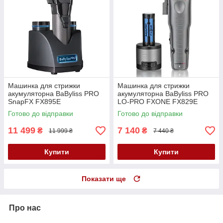
Машинка для стрижки
Машинка для стрижки
акумуляторна BaByliss PRO
акумуляторна BaByliss PRO
SnapFX FX895E
LO-PRO FXONE FX829E
Готово до відправки
Готово до відправки
11 499
7 140
₴
₴
11 999 ₴
7 440 ₴
Купити
Купити
Показати ще
Про нас