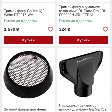
Тримач фену з гумовими
Тримач фену Ga.Ma IQ2
вставками JRL Forte Pro JRL-
White PT9915.WH
FP2020H JRL-FFDA1
Готово до відправки
Готово до відправки
1 670
324
₴
₴
Купити
Купити
Насадка-концентратор
Змінний фільтр для фенів
широка для фену Ga.Ma IQ2