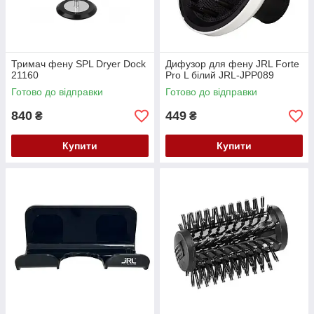
Тримач фену SPL Dryer Dock
Дифузор для фену JRL Forte
21160
Pro L білий JRL-JPP089
Готово до відправки
Готово до відправки
840
449
₴
₴
Купити
Купити