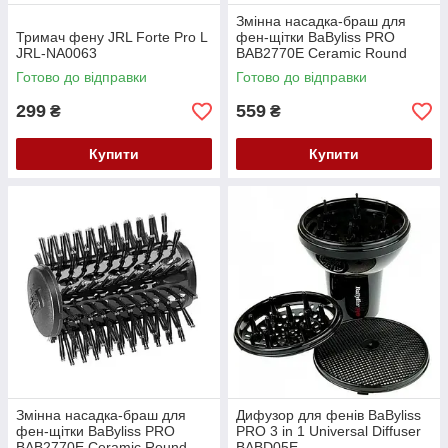
Змінна насадка-браш для
Тримач фену JRL Forte Pro L
фен-щітки BaByliss PRO
JRL-NA0063
BAB2770E Ceramic Round
Brush (40 мм) BAB13827700
Готово до відправки
Готово до відправки
299
559
₴
₴
Купити
Купити
Змінна насадка-браш для
Дифузор для фенів BaByliss
фен-щітки BaByliss PRO
PRO 3 in 1 Universal Diffuser
BAB2770E Ceramic Round
BABD05E