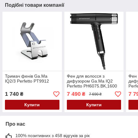
Подібні товари компанії
Тримач фенів Ga.Ma
Фен для волосся з
Фен 
IQ2/3 Perfetto PT9912
дифузором Ga.Ma IQ2
диф
Perfetto PH6075.BK,1600
Perf
Вт,110 000 об/хв,294 г,74
PH6
1 740
7 490
7 7
₴
₴
7 690 ₴
м³/год,чорний
Вт,1
м³/г
Купити
Купити
Про нас
100% позитивних з 458 відгуків за рік