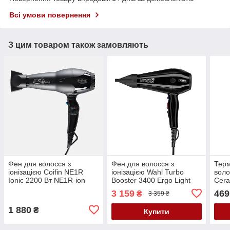
Всі умови повернення
З цим товаром також замовляють
Фен для волосся з
Фен для волосся з
Тер
іонізацією Coifin NE1R
іонізацією Wahl Turbo
воло
Ionic 2200 Вт NE1R-ion
Booster 3400 Ergo Light
Cera
2400 Вт 4314-0475
мм 
3 159
469
₴
3 359 ₴
1 880
₴
Купити