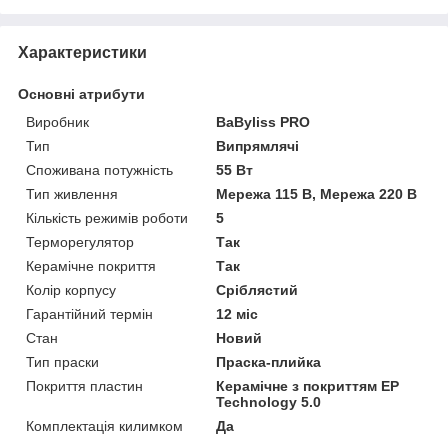
Характеристики
Основні атрибути
Виробник
BaByliss PRO
Тип
Випрямлячі
Споживана потужність
55 Вт
Тип живлення
Мережа 115 В, Мережа 220 В
Кількість режимів роботи
5
Терморегулятор
Так
Керамічне покриття
Так
Колір корпусу
Сріблястий
Гарантійний термін
12 міс
Стан
Новий
Тип праски
Праска-плийка
Покриття пластин
Керамічне з покриттям EP
Technology 5.0
Комплектація килимком
Да