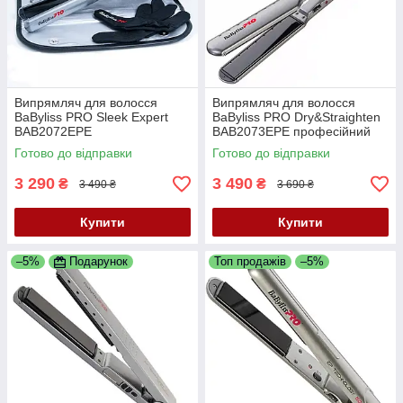
Випрямляч для волосся
Випрямляч для волосся
BaByliss PRO Sleek Expert
BaByliss PRO Dry&Straighten
BAB2072EPE
BAB2073EPE професійний
стайлер для волосся з
Готово до відправки
Готово до відправки
технологією EP 5.0,38 мм
3 290
3 490
₴
₴
3 490 ₴
3 690 ₴
Купити
Купити
–5%
Подарунок
Топ продажів
–5%