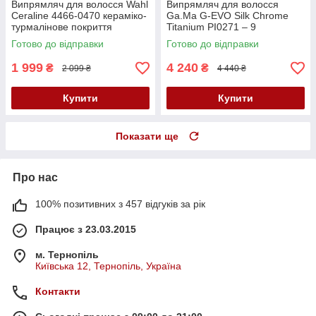
Випрямляч для волосся Wahl
Випрямляч для волосся
Ceraline 4466-0470 кераміко-
Ga.Ma G-EVO Silk Chrome
турмалінове покриття
Titanium PI0271 – 9
температурних
Готово до відправки
Готово до відправки
режимів,іонізація,автоматичн
е вимкнення,3 м шнур
1 999
4 240
₴
₴
2 099 ₴
4 440 ₴
Купити
Купити
Показати ще
Про нас
100% позитивних з 457 відгуків за рік
Працює з 23.03.2015
м. Тернопіль
Київська 12, Тернопіль, Україна
Контакти