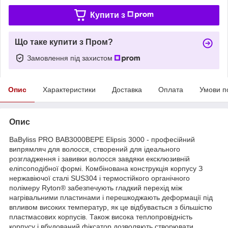
Купити з
Що таке купити з Пром?
Замовлення під захистом
Опис
Характеристики
Доставка
Оплата
Умови п
Опис
BaByliss PRO BAB3000BEPE Elipsis 3000 - професійний
випрямляч для волосся, створений для ідеального
розгладження і завивки волосся завдяки ексклюзивній
еліпсоподібної формі. Комбінована конструкція корпусу З
нержавіючої сталі SUS304 і термостійкого органічного
полімеру Ryton® забезпечують гладкий перехід між
нагрівальними пластинами і перешкоджають деформації під
впливом високих температур, як це відбувається з більшістю
пластмасових корпусів. Також висока теплопровідність
корпусу і вбудований фіксатор дозволяють створювати