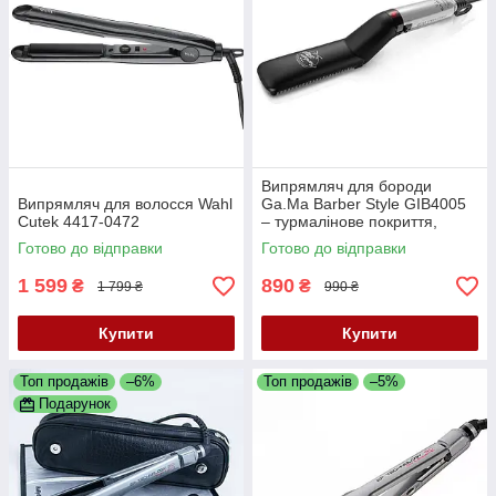
Випрямляч для бороди
Випрямляч для волосся Wahl
Ga.Ma Barber Style GIB4005
Cutek 4417-0472
– турмалінове покриття,
температура 165°C, знімний
Готово до відправки
Готово до відправки
гребінь, швидкий нагрів
1 599
890
₴
₴
1 799 ₴
990 ₴
Купити
Купити
Топ продажів
–6%
Топ продажів
–5%
Подарунок