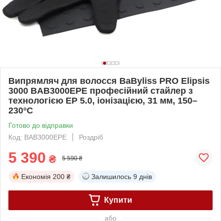
Випрямляч для волосся BaByliss PRO Elipsis
3000 BAB3000EPE професійний стайлер з
технологією EP 5.0, іонізацією, 31 мм, 150–
230°C
Готово до відправки
Код: BAB3000EPE
Роздріб
5 390
₴
5 590 ₴
Економія
200 ₴
Залишилось
9 днів
Купити
або