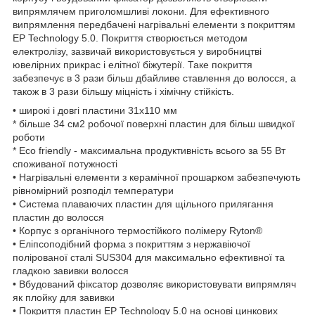
випрямлячем приголомшливі локони. Для ефективного
випрямлення передбачені нагрівальні елементи з покриттям
EP Technology 5.0. Покриття створюється методом
електролізу, зазвичай використовується у виробництві
ювелірних прикрас і елітної біжутерії. Таке покриття
забезпечує в 3 рази більш дбайливе ставлення до волосся, а
також в 3 рази більшу міцність і хімічну стійкість.
• широкі і довгі пластини 31х110 мм
* більше 34 см2 робочої поверхні пластин для більш швидкої
роботи
* Eco friendly - максимальна продуктивність всього за 55 Вт
споживаної потужності
• Нагрівальні елементи з керамічної прошарком забезпечують
рівномірний розподіл температури
• Система плаваючих пластин для щільного прилягання
пластин до волосся
• Корпус з органічного термостійкого полімеру Ryton®
• Еліпсоподібний форма з покриттям з нержавіючої
полірованої сталі SUS304 для максимально ефективної та
гладкою завивки волосся
• Вбудований фіксатор дозволяє використовувати випрямляч
як плойку для завивки
• Покриття пластин EP Technology 5.0 на основі цинкових