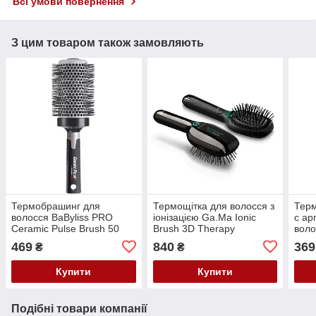
Всі умови повернення
З цим товаром також замовляють
Термобрашинг для
Термощітка для волосся з
Терм
волосся BaByliss PRO
іонізацією Ga.Ma Ionic
с ар
Ceramic Pulse Brush 50
Brush 3D Therapy
воло
мм BABCB4E
MP59.3D
мл 
469
840
369
₴
₴
Купити
Купити
Подібні товари компанії