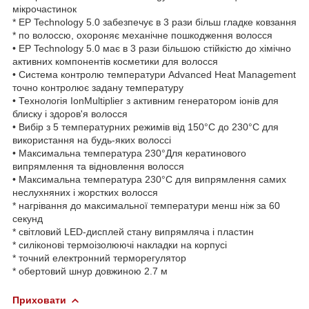
мікрочастинок
* EP Technology 5.0 забезпечує в 3 рази більш гладке ковзання
* по волоссю, охороняє механічне пошкодження волосся
• EP Technology 5.0 має в 3 рази більшою стійкістю до хімічно
активних компонентів косметики для волосся
• Система контролю температури Advanced Heat Management
точно контролює задану температуру
• Технологія IonMultiplier з активним генератором іонів для
блиску і здоров'я волосся
• Вибір з 5 температурних режимів від 150°С до 230°С для
використання на будь-яких волоссі
• Максимальна температура 230°Для кератинового
випрямлення та відновлення волосся
• Максимальна температура 230°С для випрямлення самих
неслухняних і жорстких волосся
* нагрівання до максимальної температури менш ніж за 60
секунд
* світловий LED-дисплей стану випрямляча і пластин
* силіконові термоізолюючі накладки на корпусі
* точний електронний терморегулятор
* обертовий шнур довжиною 2.7 м
Приховати