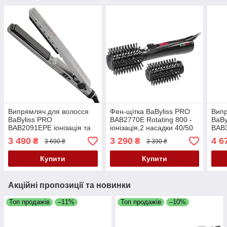
Випрямляч для волосся
Фен-щітка BaByliss PRO
Випр
BaByliss PRO
BAB2770E Rotating 800 -
BaBy
BAB2091EPE іонізація та
іонізація,2 насадки 40/50
BAB
технологія EP 5.0, 28 мм,
мм, 3 температури, 800 Вт
стай
3 490
3 290
4 6
₴
₴
3 690 ₴
3 390 ₴
150–230°C
5.0,
230
Купити
Купити
Акційні пропозиції та новинки
Топ продажів
–11%
Топ продажів
–10%