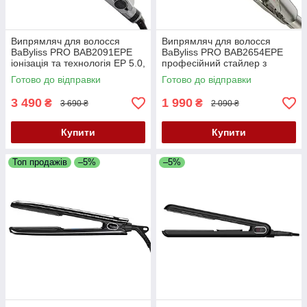
Випрямляч для волосся
Випрямляч для волосся
BaByliss PRO BAB2091EPE
BaByliss PRO BAB2654EPE
іонізація та технологія EP 5.0,
професійний стайлер з
28 мм, 150–230°C
технологією EP 5.0, 25 мм,
Готово до відправки
Готово до відправки
130–210°C
3 490
1 990
₴
₴
3 690 ₴
2 090 ₴
Купити
Купити
Топ продажів
–5%
–5%