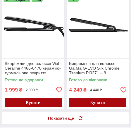
Випрямляч для волосся Wahl
Випрямляч для волосся
Ceraline 4466-0470 кераміко-
Ga.Ma G-EVO Silk Chrome
турмалінове покриття
Titanium PI0271 – 9
температурних
Готово до відправки
Готово до відправки
режимів,іонізація,автоматичн
е вимкнення,3 м шнур
1 999
4 240
₴
₴
2 099 ₴
4 440 ₴
Купити
Купити
Показати ще