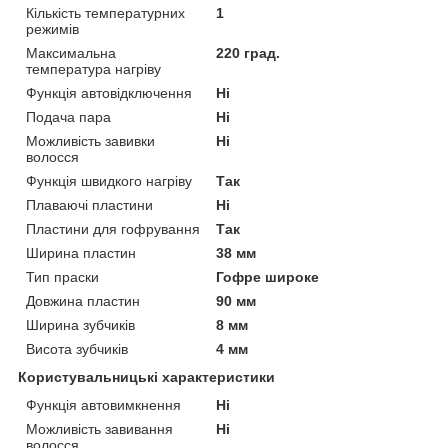
Кількість температурних
1
режимів
Максимальна
220 град.
температура нагріву
Функція автовідключення
Ні
Подача пара
Ні
Можливість завивки
Ні
волосся
Функція швидкого нагріву
Так
Плаваючі пластини
Ні
Пластини для гофрування
Так
Ширина пластин
38 мм
Тип праски
Гофре широке
Довжина пластин
90 мм
Ширина зубчиків
8 мм
Висота зубчиків
4 мм
Користувальницькі характеристики
Функція автовимкнення
Ні
Можливість завивання
Ні
волосся