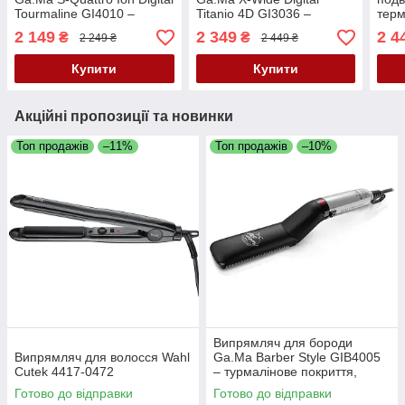
Tourmaline GI4010 –
Titanio 4D GI3036 –
терм
турмалінові пластини,
титанові ультраширокі
Wave
2 149
2 349
2 4
₴
₴
2 249 ₴
2 449 ₴
іонізація, цифровий
плаваючі пластини
GI1
дисплей
40×100 мм, 4D Therapy
Купити
Купити
Акційні пропозиції та новинки
Топ продажів
–11%
Топ продажів
–10%
Випрямляч для бороди
Випрямляч для волосся Wahl
Ga.Ma Barber Style GIB4005
Cutek 4417-0472
– турмалінове покриття,
температура 165°C, знімний
Готово до відправки
Готово до відправки
гребінь, швидкий нагрів