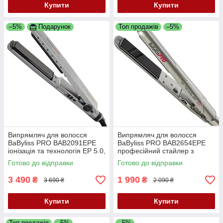
Купити
Купити
–5%
Подарунок
Топ продажів
–5%
Випрямляч для волосся
Випрямляч для волосся
BaByliss PRO BAB2091EPE
BaByliss PRO BAB2654EPE
іонізація та технологія EP 5.0,
професійний стайлер з
28 мм, 150–230°C
технологією EP 5.0, 25 мм,
Готово до відправки
Готово до відправки
130–210°C
3 490
1 990
₴
₴
3 690 ₴
2 090 ₴
Купити
Купити
Топ продажів
–5%
–5%