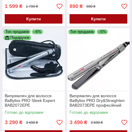
1 599
890
₴
₴
1 799 ₴
990 ₴
Купити
Купити
Топ продажів
–6%
Топ продажів
–5%
Подарунок
Випрямляч для волосся
Випрямляч для волосся
BaByliss PRO Sleek Expert
BaByliss PRO Dry&Straighten
BAB2072EPE
BAB2073EPE професійний
стайлер для волосся з
Готово до відправки
Готово до відправки
технологією EP 5.0,38 мм
3 290
3 490
₴
₴
3 490 ₴
3 690 ₴