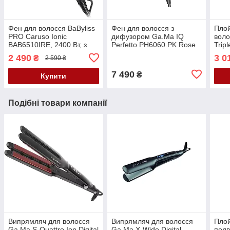
Фен для волосся BaByliss
Фен для волосся з
Плой
PRO Caruso Ionic
дифузором Ga.Ma IQ
воло
BAB6510IRE, 2400 Вт, з
Perfetto PH6060.PK Rose
Trip
іонізацією
Gold
BAB
2 490
3 0
₴
2 590 ₴
7 490
₴
Купити
Подібні товари компанії
Випрямляч для волосся
Випрямляч для волосся
Плой
Ga.Ma S-Quattro Ion Digital
Ga.Ma X-Wide Digital
подв