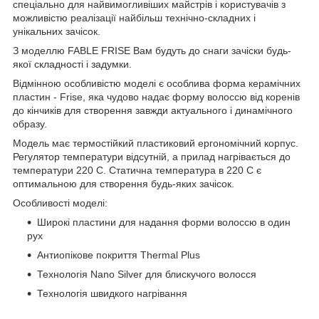
спеціально для найвимогливіших майстрів і користувачів з
можливістю реалізації найбільш технічно-складних і
унікальних зачісок.
З моделлю FABLE FRISE Вам будуть до снаги зачіски будь-
якої складності і задумки.
Відмінною особливістю моделі є особлива форма керамічних
пластин - Frise, яка чудово надає форму волоссю від коренів
до кінчиків для створення завжди актуального і динамічного
образу.
Модель має термостійкий пластиковий ергономічний корпус.
Регулятор температури відсутній, а прилад нагрівається до
температури 220 C. Статична температура в 220 C є
оптимальною для створення будь-яких зачісок.
Особливості моделі:
Широкі пластини для надання форми волоссю в один
рух
Антиопікове покриття Thermal Plus
Технологія Nano Silver для блискучого волосся
Технологія швидкого нагрівання