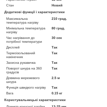
Стан
Новий
Додаткові функції і характеристики
Максимальна
210 град.
температура нагріву
Мінімальна температура
80 град.
нагріву
Час нагрівання до
30 сек
потрібної температури
Дисплей
Так
Термоізольований
Так
накінечник
Захисна рукавичка
Так
Поворот шнура на 360
Так
градусів
Довжина мережевого
2.5 м
шнура
Функція швидкого нагріву
Так
Вага
0.15 кг
Користувальницькі характеристики
Діаметр конусної плойки
13-25 мм