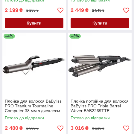
Готово до відправки
Готово до відправки
2 199
2 449
₴
₴
2 299 ₴
2 549 ₴
Купити
Купити
–4%
–3%
Плойка для волосся BaByliss
Плойка потрійна для волосся
PRO Titanium Tourmaline
BaByliss PRO Triple Barrel
Computer 38 мм з дисплеєм
Waver BAB2269TTE
BAB2275TTE
Готово до відправки
Готово до відправки
2 480
3 016
₴
₴
2 580 ₴
3 116 ₴