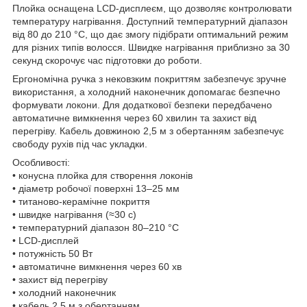
Плойка оснащена LCD-дисплеєм, що дозволяє контролювати
температуру нагрівання. Доступний температурний діапазон
від 80 до 210 °C, що дає змогу підібрати оптимальний режим
для різних типів волосся. Швидке нагрівання приблизно за 30
секунд скорочує час підготовки до роботи.
Ергономічна ручка з нековзким покриттям забезпечує зручне
використання, а холодний наконечник допомагає безпечно
формувати локони. Для додаткової безпеки передбачено
автоматичне вимкнення через 60 хвилин та захист від
перегріву. Кабель довжиною 2,5 м з обертанням забезпечує
свободу рухів під час укладки.
Особливості:
• конусна плойка для створення локонів
• діаметр робочої поверхні 13–25 мм
• титаново-керамічне покриття
• швидке нагрівання (≈30 с)
• температурний діапазон 80–210 °C
• LCD-дисплей
• потужність 50 Вт
• автоматичне вимкнення через 60 хв
• захист від перегріву
• холодний наконечник
• кабель 2,5 м з обертанням