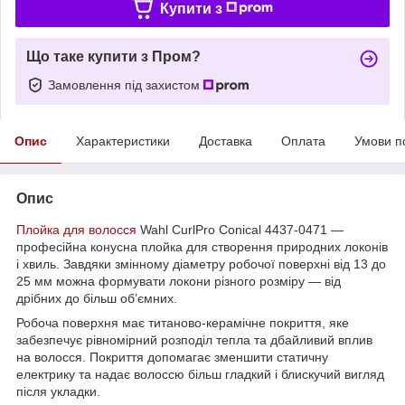
Купити з
Що таке купити з Пром?
Замовлення під захистом
Опис
Характеристики
Доставка
Оплата
Умови п
Опис
Плойка для волосся
Wahl CurlPro Conical 4437-0471 —
професійна конусна плойка для створення природних локонів
і хвиль. Завдяки змінному діаметру робочої поверхні від 13 до
25 мм можна формувати локони різного розміру — від
дрібних до більш об’ємних.
Робоча поверхня має титаново-керамічне покриття, яке
забезпечує рівномірний розподіл тепла та дбайливий вплив
на волосся. Покриття допомагає зменшити статичну
електрику та надає волоссю більш гладкий і блискучий вигляд
після укладки.