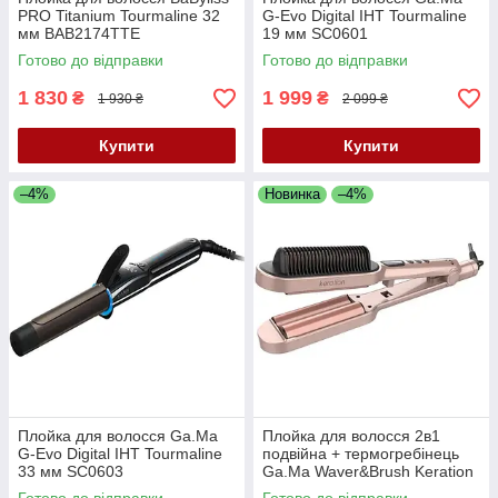
PRO Titanium Tourmaline 32
G-Evo Digital IHT Tourmaline
мм BAB2174TTE
19 мм SC0601
Готово до відправки
Готово до відправки
1 830
1 999
₴
₴
1 930 ₴
2 099 ₴
Купити
Купити
–4%
Новинка
–4%
Плойка для волосся Ga.Ma
Плойка для волосся 2в1
G-Evo Digital IHT Tourmaline
подвійна + термогребінець
33 мм SC0603
Ga.Ma Waver&Brush Keration
GI1901