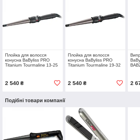
Плойка для волосся
Плойка для волосся
Випр
конусна BaByliss PRO
конусна BaByliss PRO
BaBy
Titanium Tourmaline 13-25
Titanium Tourmaline 19-32
BAB
мм BAB2280TTE
мм BAB2281TTE
стай
техн
мм,
2 540
2 540
2 6
₴
₴
Подібні товари компанії