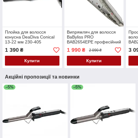
Плойка для волосся
Випрямляч для волосся
Проф
конусна DеaDiva Conical
BaByliss PRO
воло
13-22 мм 230-405
BAB2654EPE професійний
BAB2
стайлер з технологією EP
мм
1 390
1 990
3 0
₴
₴
2 090 ₴
5.0, 25 мм, 130–210°C
Купити
Купити
Акційні пропозиції та новинки
–5%
–5%