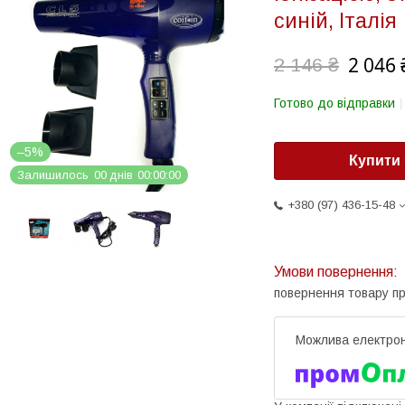
синій, Італія
2 046 
2 146 ₴
Готово до відправки
–5%
Купити
Залишилось
0
0
днів
0
0
0
0
0
0
+380 (97) 436-15-48
повернення товару п