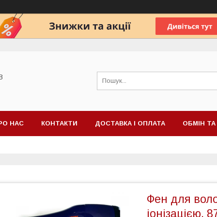
В
РО НАС
КОНТАКТИ
ДОСТАВКА І ОПЛАТА
ОБМІН Т
Фен для воло
іонізацією, 8