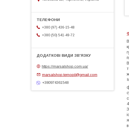
+380 (97) 436-15-48
Ф
+380 (50) 541-49-72
В
к
г
п
В
https://marsalshop.com.ua/
т
ж
marsalshop.ternopil@gmail.com
I
+380974361548
ф
с
с
4
З
і
я
в