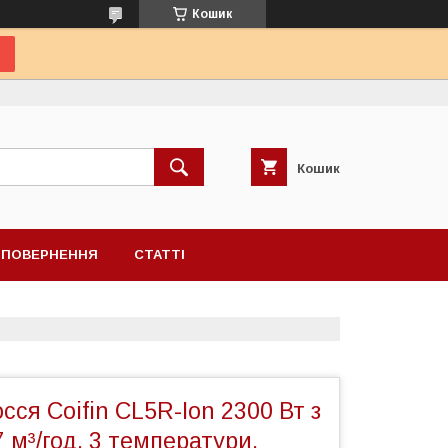
Кошик
Кошик
А ПОВЕРНЕННЯ
СТАТТІ
сся Coifin CL5R-Ion 2300 Вт з
7 м³/год, 3 температури,