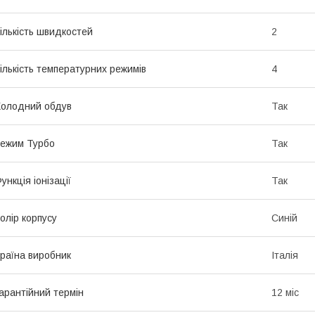
ількість швидкостей
2
ількість температурних режимів
4
олодний обдув
Так
ежим Турбо
Так
ункція іонізації
Так
олір корпусу
Синій
раїна виробник
Італія
арантійний термін
12 міс