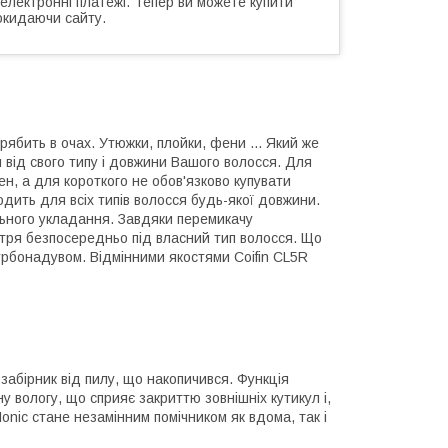
 електронні платежі. Тепер ви можете купити
окидаючи сайту.
ябить в очах. Утюжки, плойки, фени ... Який же
 від свого типу і довжини Вашого волосся. Для
ен, а для короткого не обов'язково купувати
ходить для всіх типів волосся будь-якої довжини.
льного укладання. Завдяки перемикачу
тря безпосередньо під власний тип волосся. Що
урбонадувом. Відмінними якостями Coifin CL5R
абірник від пилу, що накопичився. Функція
у вологу, що сприяє закриттю зовнішніх кутикул і,
nic стане незамінним помічником як вдома, так і