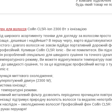
У компанії підключені
будь-який товар не п
ен для волосся
Coifin CL5R-Ion 2300 Вт з іонізацією
ід широкого асортименту техніки для догляду за волоссям просто р
раще, дешевше і надійніше? В першу чергу, варто відштовхуватися
устого і довгого волосся не зовсім підійде портативний дорожній ф
рофесійний. Купивши Coifin CL5R Ionic - Ви не помилитеся. Він під
ін розроблений спеціально для швидкого сушіння та точного ідеа
емпературного режиму, Ви можете відрегулювати температуру пові
 до швидкості сушіння, то за це відповідає професійний мотор з т
onic є:
ункція миттєвого охолодження;
уперпотужний двигун (2300 W);
истема іонізації;
 температурні режими.
німний металевий фільтр дозволить періодично прочищати повітроз
онізації підтримує природну вологість волосся та видаляє непотрібн
к наслідок – омолодженню волосся! Професійний фен Coifin CL5R Io
 руках перукаря!