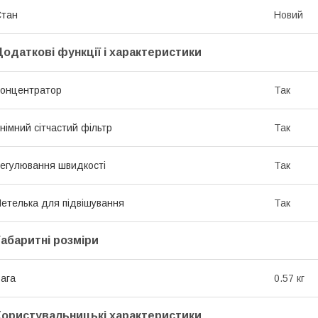
Стан
Новий
Додаткові функції і характеристики
онцентратор
Так
німний сітчастий фільтр
Так
егулювання швидкості
Так
етелька для підвішування
Так
Габаритні розміри
ага
0.57 кг
Користувальницькі характеристики