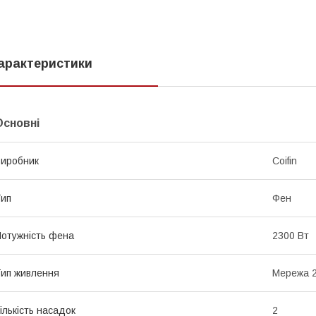
арактеристики
Основні
иробник
Coifin
ип
Фен
отужність фена
2300 Вт
ип живлення
Мережа 2
ількість насадок
2