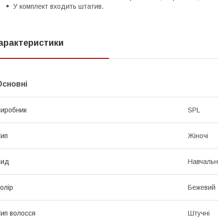
У комплект входить штатив.
арактеристики
Основні
иробник
SPL
ип
Жіночі
Вид
Навчальн
олір
Бежевий
ип волосся
Штучні