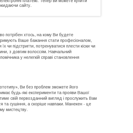
 електронні платежі. Тепер ви можете купити
окидаючи сайту.
ово потрібен хтось, на кому Ви будете
підтримують Ваше бажання стати професіоналом,
їх чи підстригти, потренуватися плести кіски чи
ини, з довгим волоссям. Навчальний
помічника у нелегкій справі становлення
рототипу», Ви без проблем зможете його
тримає будь-які експерименти та прояви Вашої
атиме свій первозданний вигляд і прослужить Вам
я та сушіння, а скоріше навпаки. Манекен - це
ому мистецтву.