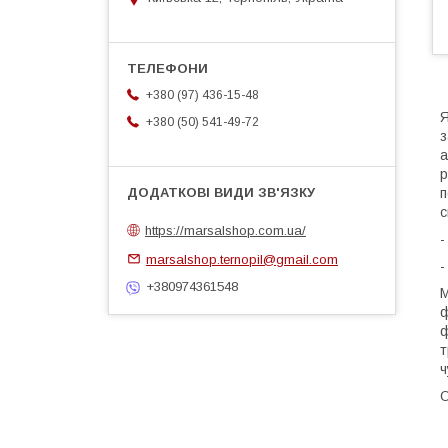
+380 (97) 436-15-48
Я
+380 (50) 541-49-72
з
а
р
п
с
https://marsalshop.com.ua/
-
marsalshop.ternopil@gmail.com
-
+380974361548
М
ф
ф
т
ч
О