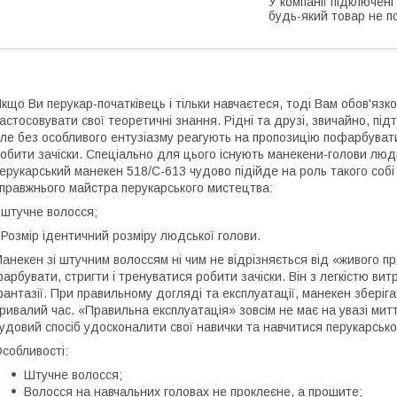
У компанії підключені
будь-який товар не п
кщо Ви перукар-початківець і тільки навчаєтеся, тоді Вам обов'язк
астосовувати свої теоретичні знання. Рідні та друзі, звичайно, 
ле без особливого ентузіазму реагують на пропозицію пофарбувати 
обити зачіски. Спеціально для цього існують манекени-голови люд
ерукарський манекен 518/C-613 чудово підійде на роль такого собі 
правжнього майстра перукарського мистецтва:
 штучне волосся;
 Розмір ідентичний розміру людської голови.
анекен зі штучним волоссям ні чим не відрізняється від «живого п
арбувати, стригти і тренуватися робити зачіски. Він з легкістю ви
антазії. При правильному догляді та експлуатації, манекен зберіг
ривалий час. «Правильна експлуатація» зовсім не має на увазі митт
удовий спосіб удосконалити свої навички та навчитися перукарськ
собливості:
Штучне волосся;
Волосся на навчальних головах не проклеєне, а прошите;