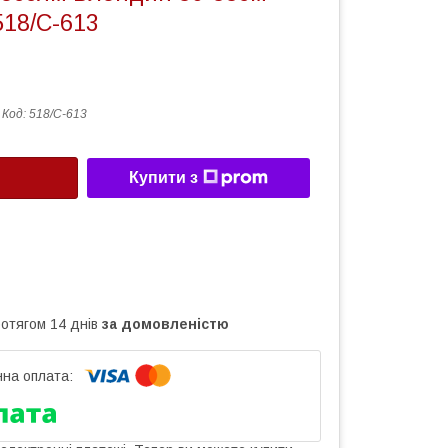
518/C-613
Код:
518/C-613
Купити з
ротягом 14 днів
за домовленістю