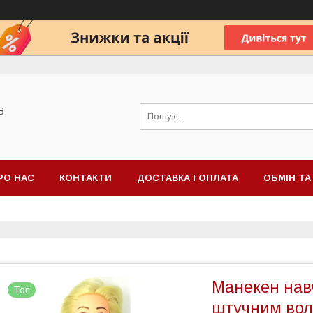
В
РО НАС
КОНТАКТИ
ДОСТАВКА І ОПЛАТА
ОБМІН Т
Манекен нав
Топ
штучним вол