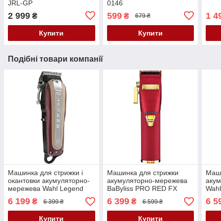
JRL-GP
0146
2 999
599
1 4
₴
₴
679 ₴
Купити
Купити
Подібні товари компанії
Машинка для стрижки і
Машинка для стрижки
Маши
окантовки акумуляторно-
акумуляторно-мережева
аку
мережева Wahl Legend
BaByliss PRO RED FX
Wahl
Cordless 5V 08594-016
FX8700RE
Edit
6 199
6 399
6 5
₴
₴
6 399 ₴
6 599 ₴
Купити
Купити