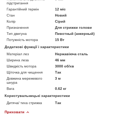
підстригання
Гарантійний термін
12 міс
Стан
Новий
Колір
Сірий
Призначення
Для стрижки голови
Тип двигуна
Пивотный (анкерный)
Потужність мотора
15 Вт
Додаткові функції і характеристики
Матеріал лез
Нержавіюча сталь
Ширина леза
46 мм
Швидкість мотора
3000 об/хв
Щіточка для чищення
Так
Довжина мережевого
3 м
шнура
Вага
0.62 кг
Користувальницькі характеристики
Дитяча/ тиха стрижка
Так
Приховати