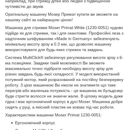
наприклад, при стрижці дітей або людей з підвищеною
чутливістю до звуків.
Оригінальну машинку Мозер Примат купити ви зможете на
нашому сайті за найкращою ціною!
Машинка для стрижки Moser Primat White (1230-0051) чудово
підійде як для стрижки, так і для окантовки. Професійні леза з
надточним шліфуванням «Made in Germany» забезпечують
мінімальну висоту зрізу в 0.3 мм, що дозволяє машинку
використовувати для будь-яких стрижок та завдань.
Система MultiClick® забезпечує регулювання висоти зрізу з 6-
ма позиціями. Завдяки такій можливості Ви зможете
максимально точно підібрати необхідну висоту зрізу для
різних завдань будь-якої складності. У моделі використаний
потужний мотор, який розрахований на постійну безперервну
роботу. З цією машинкою Ви ніколи не знатимете що таке
перегрів або маленька потужність - ця машинка як бульдозер
буде стригти волосся не знаючи жалю. В цілому модель дуже
гідна і має ергономічний корпус в дусі Moser. Машинка добре
сидить у руці, а якісний пластик не ковзає під час роботи.
Характеристики машинки Moser Primat 1230-0051:
Ергономічний корпус