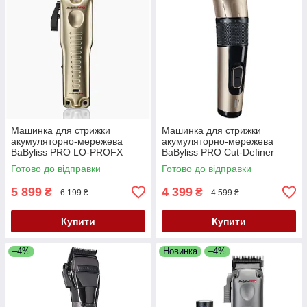
Машинка для стрижки
Машинка для стрижки
акумуляторно-мережева
акумуляторно-мережева
BaByliss PRO LO-PROFX
BaByliss PRO Cut-Definer
Gold FX825GE
FX862E
Готово до відправки
Готово до відправки
5 899
4 399
₴
₴
6 199 ₴
4 599 ₴
Купити
Купити
–4%
Новинка
–4%