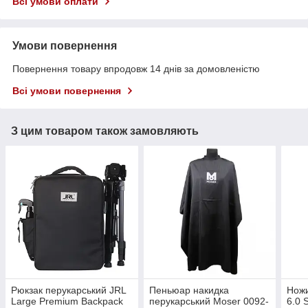
Всі умови оплати
Умови повернення
Повернення товару впродовж 14 днів за домовленістю
Всі умови повернення
З цим товаром також замовляють
Рюкзак перукарський JRL
Пеньюар накидка
Ножи
Large Premium Backpack
перукарський Moser 0092-
6.0 