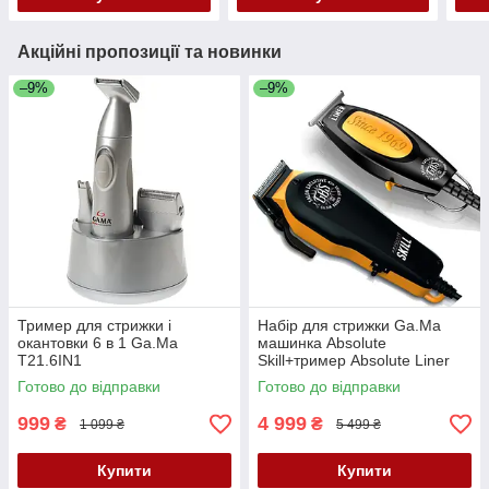
Акційні пропозиції та новинки
–9%
–9%
Тример для стрижки і
Набір для стрижки Ga.Ma
окантовки 6 в 1 Ga.Ma
машинка Absolute
T21.6IN1
Skill+тример Absolute Liner
SMB6027
Готово до відправки
Готово до відправки
999
4 999
₴
₴
1 099 ₴
5 499 ₴
Купити
Купити