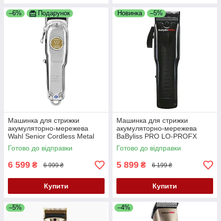
–6%
Подарунок
Новинка
–5%
Машинка для стрижки
Машинка для стрижки
акумуляторно-мережева
акумуляторно-мережева
Wahl Senior Cordless Metal
BaByliss PRO LO-PROFX
Edition 3000116
Black FX825E
Готово до відправки
Готово до відправки
6 599
5 899
₴
₴
6 999 ₴
6 199 ₴
Купити
Купити
–5%
–4%