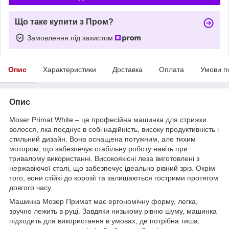
Що таке купити з Пром?
Замовлення під захистом
Опис
Характеристики
Доставка
Оплата
Умови п
Опис
Moser Primat White – це професійна машинка для стрижки
волосся, яка поєднує в собі надійність, високу продуктивність і
стильний дизайн. Вона оснащена потужним, але тихим
мотором, що забезпечує стабільну роботу навіть при
тривалому використанні. Високоякісні леза виготовлені з
нержавіючої сталі, що забезпечує ідеально рівний зріз. Окрім
того, вони стійкі до корозії та залишаються гострими протягом
довгого часу.
Машинка Мозер Примат має ергономічну форму, легка,
зручно лежить в руці. Завдяки низькому рівню шуму, машинка
підходить для використання в умовах, де потрібна тиша,