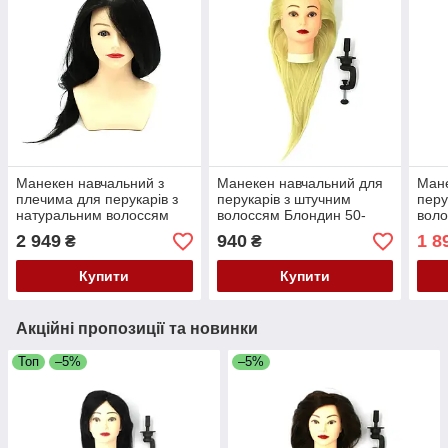
Манекен навчальний з
Манекен навчальний для
Мане
плечима для перукарів з
перукарів з штучним
перу
натуральним волоссям
волоссям Блондин 50-
воло
Брюнетка 50-55 см SPL
55см + штатив SPL 518/C-
55см
2 949
940
1 8
₴
₴
521/A-1
613
Купити
Купити
Акційні пропозиції та новинки
Топ
–5%
–5%