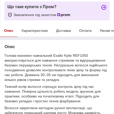
Що таке купити з Пром?
Замовлення під захистом
Опис
Характеристики
Доставка
Оплата
Умови п
Опис
Голова-манекен навчальний Exalto Kylie REF1050
використовується для навчання стрижкам та відпрацювання
базових перукарських технік. Натуральне волосся індійського
походження дозволяє контролювати лінію зрізу та форму під
час роботи. Довжина 30–35 см підходить для виконання
кількох рівнів стрижки та укладок.
Темний колір волосся спрощує контроль зрізу під час
навчання. Помірна щільність робить модель зручною для
практики, особливо на початковому етапі. Підходить для
базових укладок і простих технік фарбування.
Волосся закріплене методом ручної імплантації, що
забезпечує природний напрям росту. Можлива наявність