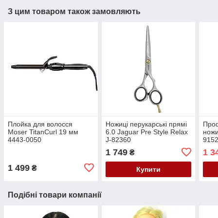
З цим товаром також замовляють
Плойка для волосся
Ножиці перукарські прямі
Проф
Moser TitanCurl 19 мм
6.0 Jaguar Pre Style Relax
ножи
4443-0050
J-82360
9152
1 749
1 3
₴
1 499
₴
Купити
Подібні товари компанії