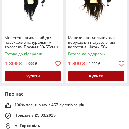
Манекен навчальний для
Манекен навчальний для
перукарів з натуральним
перукарів з натуральним
волоссям Брюнет 50-55см +
волоссям Шатен 50-
штатив SPL 518/A-1
55см+штатив SPL 918/A-4
Готово до відправки
Готово до відправки
1 899
1 899
₴
₴
1 999 ₴
1 999 ₴
Купити
Купити
Про нас
100% позитивних з 457 відгуків за рік
Працює з 23.03.2015
м. Тернопіль