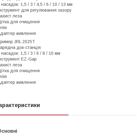
 насадок: 1,5 / 3 / 4,5 / 6 / 10 / 13 мм
нструмент для регулювання зазору
ахист леза
ітка для очищення
лія
даптер живлення
ример JRL 2025T
арядна док-станція
 насадок: 1,5 / 3 / 6 / 8 / 10 мм
нструмент EZ-Gap
ахист леза
ітка для очищення
лія
даптер живлення
арактеристики
Основні