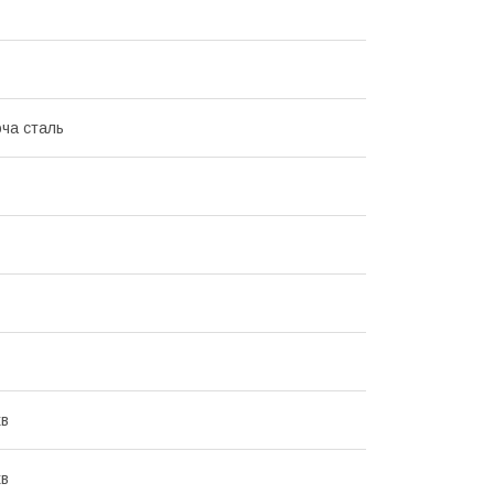
ча сталь
хв
хв