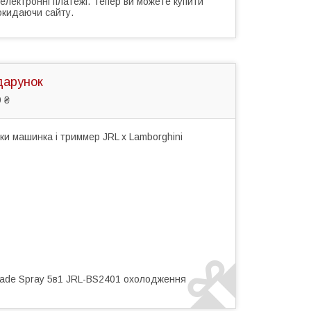
 електронні платежі. Тепер ви можете купити
окидаючи сайту.
дарунок
 ₴
и машинка і триммер JRL x Lamborghini
lade Spray 5в1 JRL-BS2401 охолодження