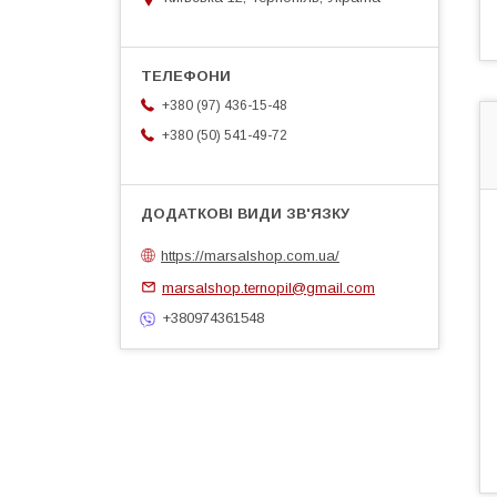
+380 (97) 436-15-48
+380 (50) 541-49-72
https://marsalshop.com.ua/
marsalshop.ternopil@gmail.com
+380974361548