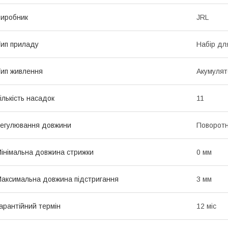
иробник
JRL
ип приладу
Набір дл
ип живлення
Акумулят
ількість насадок
11
егулювання довжини
Поворотн
інімальна довжина стрижки
0 мм
аксимальна довжина підстригання
3 мм
арантійний термін
12 міс