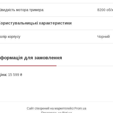
видкість мотора тримера
8200 об/
Користувальницькі характеристики
олір корпусу
Чорний
нформація для замовлення
іна:
15 599 ₴
Сайт створений на маркетплейсі
Prom.ua
Продавець на Bigl.ua