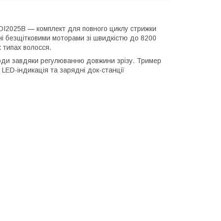
-DI2025B — комплект для повного циклу стрижки
ні безщітковими моторами зі швидкістю до 8200
х типах волосся.
оди завдяки регулюванню довжини зрізу. Тример
LED-індикація та зарядні док-станції