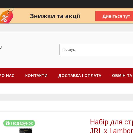
В
РО НАС
КОНТАКТИ
ДОСТАВКА І ОПЛАТА
ОБМІН Т
Набір для с
Подарунок
JRL x Lambor