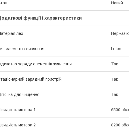
Стан
Новий
Додаткові функції і характеристики
атеріал лез
Нержавію
ип елементів живлення
Li-Ion
ндикатор заряду елементів живлення
Так
таціонарний зарядний пристрій
Так
іточка для чищення
Так
видкість мотора 1
6500 об/
видкість мотора 2
8200 об/