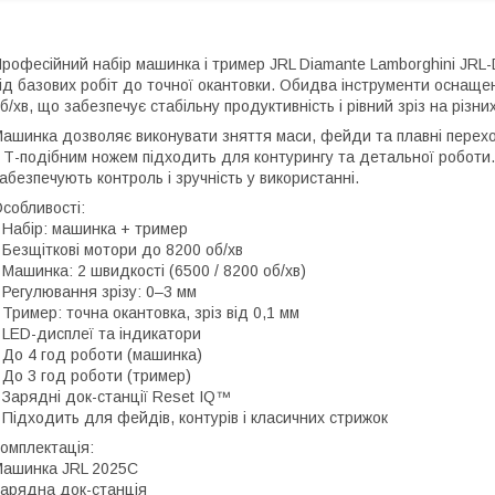
рофесійний набір машинка і тример JRL Diamante Lamborghini JRL
ід базових робіт до точної окантовки. Обидва інструменти оснаще
б/хв, що забезпечує стабільну продуктивність і рівний зріз на різни
ашинка дозволяє виконувати зняття маси, фейди та плавні перех
 Т-подібним ножем підходить для контурингу та детальної роботи. 
абезпечують контроль і зручність у використанні.
собливості:
 Набір: машинка + тример
 Безщіткові мотори до 8200 об/хв
 Машинка: 2 швидкості (6500 / 8200 об/хв)
 Регулювання зрізу: 0–3 мм
 Тример: точна окантовка, зріз від 0,1 мм
 LED-дисплеї та індикатори
 До 4 год роботи (машинка)
 До 3 год роботи (тример)
 Зарядні док-станції Reset IQ™
 Підходить для фейдів, контурів і класичних стрижок
омплектація:
ашинка JRL 2025C
арядна док-станція