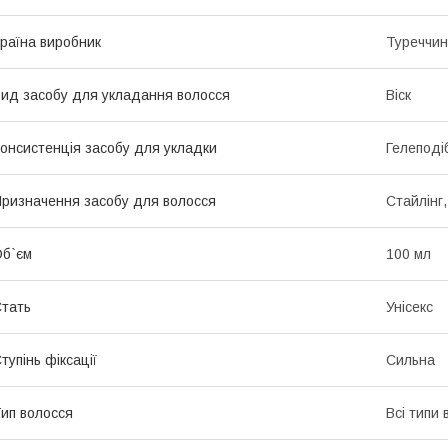
раїна виробник
Туреччи
ид засобу для укладання волосся
Віск
онсистенція засобу для укладки
Гелеподі
ризначення засобу для волосся
Стайлінг
б`єм
100 мл
тать
Унісекс
тупінь фіксації
Сильна
ип волосся
Всі типи 