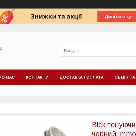
В
РО НАС
КОНТАКТИ
ДОСТАВКА І ОПЛАТА
ОБМІН Т
Віск тонуючи
чорний Immor