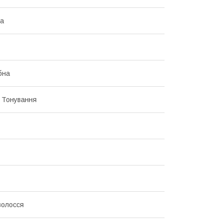
на
бна
, Тонування
волосся