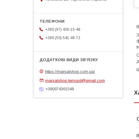
В
+380 (97) 436-15-48
З
+380 (50) 541-49-72
ф
в
С
д
Щ
https://marsalshop.com.ua/
marsalshop.ternopil@gmail.com
+380974361548
Х
В