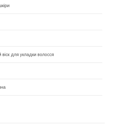
шкіри
 віск для укладки волосся
йна