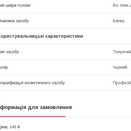
ип шкіри голови
Всі типи 
паковка засобу
Банка
Користувальницькі характеристики
ип засобу
Тонуючий
олір
Чорний
ласифікація косметичного засобу
Професі
нформація для замовлення
іна:
349 ₴