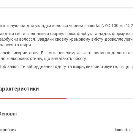
іск тонуючий для укладки волосся чорний Immortal NYC 100 мл 15
авдяки своїй спеціальній формулі, віск фарбує та надає форму ва
арбуючи волосся. Завдяки своєму кремовому вмісту дозволяє легко
олосся та шкіри.
посіб використання: Візьміть невелику кількість воску на долоні та
ля кольорових стилів, що вимагають обсягу.
об запобігти забрудненню одягу та шкіри, використовуйте, якщо ц
арактеристики
Основні
иробник
Immortal