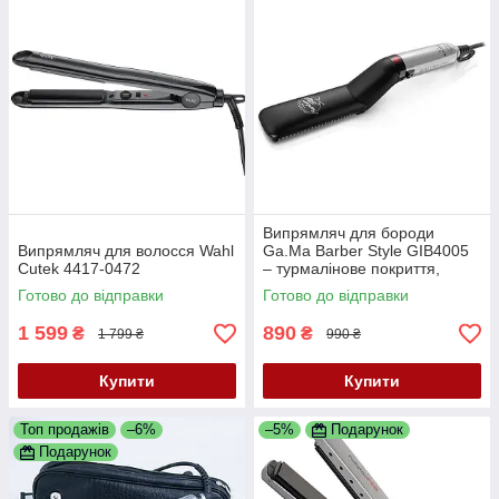
Випрямляч для бороди
Випрямляч для волосся Wahl
Ga.Ma Barber Style GIB4005
Cutek 4417-0472
– турмалінове покриття,
температура 165°C, знімний
Готово до відправки
Готово до відправки
гребінь, швидкий нагрів
1 599
890
₴
₴
1 799 ₴
990 ₴
Купити
Купити
Топ продажів
–6%
–5%
Подарунок
Подарунок