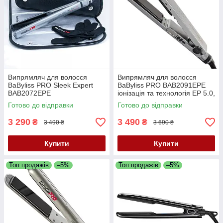
Випрямляч для волосся
Випрямляч для волосся
BaByliss PRO Sleek Expert
BaByliss PRO BAB2091EPE
BAB2072EPE
іонізація та технологія EP 5.0,
28 мм, 150–230°C
Готово до відправки
Готово до відправки
3 290
3 490
₴
₴
3 490 ₴
3 690 ₴
Купити
Купити
Топ продажів
–5%
Топ продажів
–5%