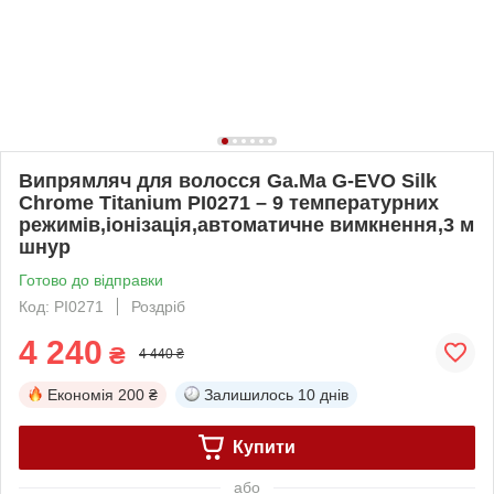
Випрямляч для волосся Ga.Ma G-EVO Silk
Chrome Titanium PI0271 – 9 температурних
режимів,іонізація,автоматичне вимкнення,3 м
шнур
Готово до відправки
Код: PI0271
Роздріб
4 240
₴
4 440 ₴
Економія
200 ₴
Залишилось
10 днів
Купити
або