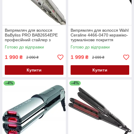
Випрямляч для волосся
Випрямляч для волосся Wahl
BaByliss PRO BAB2654EPE
Ceraline 4466-0470 кераміко-
професійний стайлер з
турмалінове покриття
технологією EP 5.0, 25 мм,
Готово до відправки
Готово до відправки
130–210°C
1 990
1 999
₴
₴
2 090 ₴
2 099 ₴
Купити
Купити
–4%
–4%