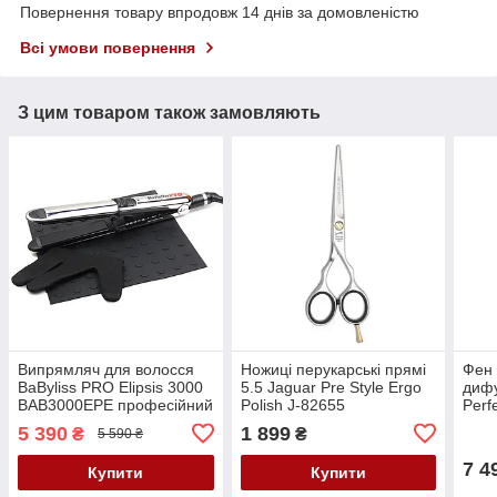
Повернення товару впродовж 14 днів за домовленістю
Всі умови повернення
З цим товаром також замовляють
Випрямляч для волосся
Ножиці перукарські прямі
Фен 
BaByliss PRO Elipsis 3000
5.5 Jaguar Pre Style Ergo
диф
BAB3000EPE професійний
Polish J-82655
Perf
стайлер з технологією EP
Gold
5 390
1 899
₴
₴
5 590 ₴
5.0, іонізацією, 31 мм,
150–230°C
7 4
Купити
Купити