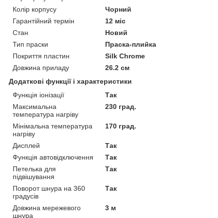
Колір корпусу
Чорний
Гарантійний термін
12 міс
Стан
Новий
Тип праски
Праска-плийка
Покриття пластин
Silk Chrome
Довжина приладу
26.2 см
Додаткові функції і характеристики
Функція іонізації
Так
Максимальна
230 град.
температура нагріву
Мінімальна температура
170 град.
нагріву
Дисплей
Так
Функція автовідключення
Так
Петелька для
Так
підвішування
Поворот шнура на 360
Так
градусів
Довжина мережевого
3 м
шнура