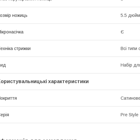
озмір ножиць
5.5 дюйм
ікронасічка
Є
ехніка стрижки
Всі типи 
Вид
Набір дл
Користувальницькі характеристики
окриття
Сатинов
ерія
Pre Style