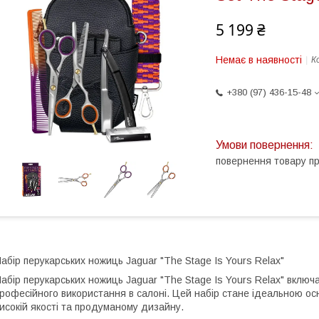
5 199 ₴
Немає в наявності
К
+380 (97) 436-15-48
повернення товару п
абір перукарських ножиць Jaguar "The Stage Is Yours Relax"
абір перукарських ножиць Jaguar "The Stage Is Yours Relax" включа
рофесійного використання в салоні. Цей набір стане ідеальною ос
исокій якості та продуманому дизайну.