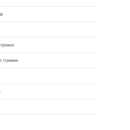
ів
стрижок
я стрижки
е