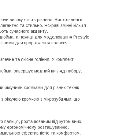
ючи високу якість різання. Виготовлені в
егантно та стильно. Яскраві змінні кільця-
ають сучасного акценту.
5 дюйма, а ножиці для моделювання Prestyle
альними для прорідження волосся.
печне та якісне гоління. У комплект
5 дюйма, завершує модний вигляд набору.
ми ріжучими кромками для різних технік
" з ріжучою кромкою з мікрозубцями, що
о пальця, розташованим під кутом вниз,
ому ергономічному розташуванню.
симальною ефективністю та комфортом.