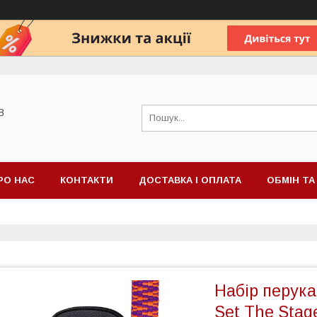
В
РО НАС
КОНТАКТИ
ДОСТАВКА І ОПЛАТА
ОБМІН Т
Набір перука
Set The Stage