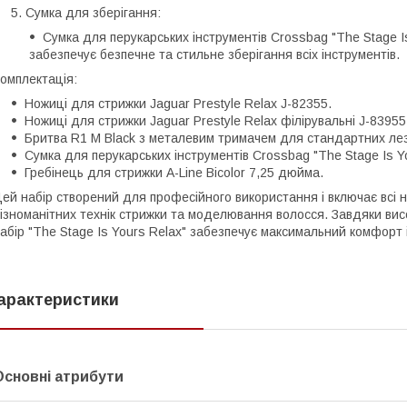
Сумка для зберігання:
Сумка для перукарських інструментів Crossbag "The Stage Is
забезпечує безпечне та стильне зберігання всіх інструментів.
омплектація:
Ножиці для стрижки Jaguar Prestyle Relax J-82355.
Ножиці для стрижки Jaguar Prestyle Relax філірувальні J-83955,
Бритва R1 M Black з металевим тримачем для стандартних лез
Сумка для перукарських інструментів Crossbag "The Stage Is You
Гребінець для стрижки A-Line Bicolor 7,25 дюйма.
ей набір створений для професійного використання і включає всі 
ізноманітних технік стрижки та моделювання волосся. Завдяки висо
абір "The Stage Is Yours Relax" забезпечує максимальний комфорт і
арактеристики
Основні атрибути