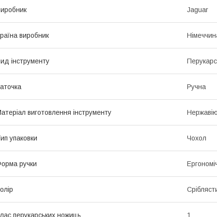
иробник
Jaguar
раїна виробник
Німеччин
ид інструменту
Перукарс
аточка
Ручна
атеріал виготовлення інструменту
Нержавію
ип упаковки
Чохол
орма ручки
Ергономі
олір
Срібляст
лас перукарських ножиць
1