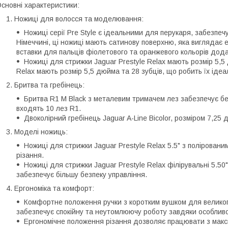
сновні характеристики:
Ножиці для волосся та моделювання:
Ножиці серії Pre Style є ідеальними для перукаря, забезпечу
Німеччині, ці ножиці мають сатинову поверхню, яка виглядає ел
вставки для пальців фіолетового та оранжевого кольорів дод
Ножиці для стрижки Jaguar Prestyle Relax мають розмір 5,
Relax мають розмір 5,5 дюйма та 28 зубців, що робить їх іде
Бритва та гребінець:
Бритва R1 M Black з металевим тримачем лез забезпечує без
входять 10 лез R1.
Двоколірний гребінець Jaguar A-Line Bicolor, розміром 7,2
Моделі ножиць:
Ножиці для стрижки Jaguar Prestyle Relax 5.5" з поліровани
різання.
Ножиці для стрижки Jaguar Prestyle Relax філірувальні 5.50
забезпечує більшу безпеку управління.
Ергономіка та комфорт:
Комфортне положення ручки з коротким вушком для великог
забезпечує спокійну та неутомлюючу роботу завдяки особлив
Ергономічне положення різання дозволяє працювати з мак