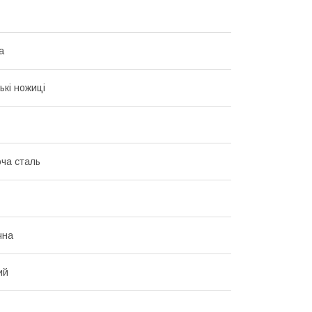
а
ькі ножиці
ча сталь
чна
ий