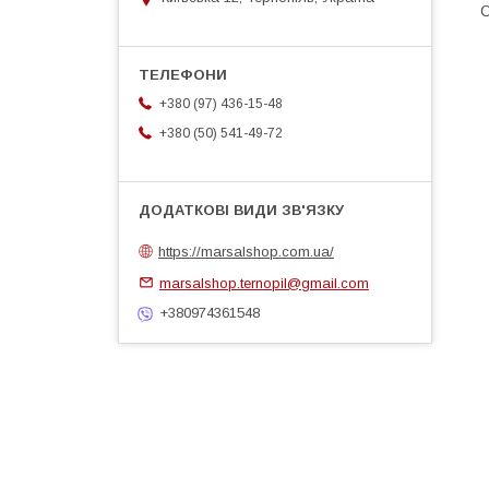
О
+380 (97) 436-15-48
+380 (50) 541-49-72
https://marsalshop.com.ua/
marsalshop.ternopil@gmail.com
+380974361548