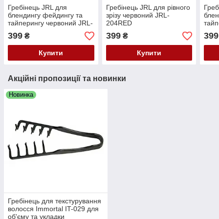
Гребінець JRL для
Гребінець JRL для рівного
Греб
блендингу фейдингу та
зрізу червоний JRL-
блен
тайперингу червоний JRL-
204RED
тайп
203RED
399
399
399
₴
₴
Купити
Купити
Акційні пропозиції та новинки
Новинка
Гребінець для текстурування
волосся Immortal IT-029 для
об'єму та укладки