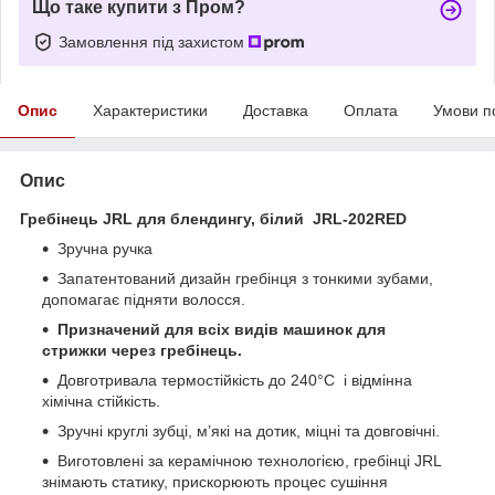
Що таке купити з Пром?
Замовлення під захистом
Опис
Характеристики
Доставка
Оплата
Умови п
Опис
Гребінець JRL для блендингу, білий JRL-202
RED
Зручна ручка
Запатентований дизайн гребінця з тонкими зубами,
допомагає підняти волосся.
Призначений для всіх видів машинок для
стрижки через гребінець.
Довготривала термостійкість до 240°C і відмінна
хімічна стійкість.
Зручні круглі зубці, м’які на дотик, міцні та довговічні.
Виготовлені за керамічною технологією, гребінці JRL
знімають статику, прискорюють процес сушіння