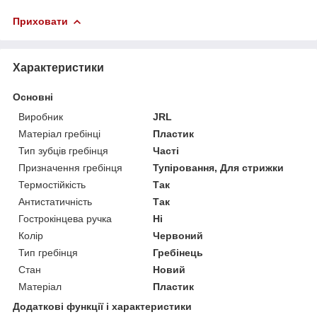
Приховати
Характеристики
Основні
Виробник
JRL
Матеріал гребінці
Пластик
Тип зубців гребінця
Часті
Призначення гребінця
Тупіровання, Для стрижки
Термостійкість
Так
Антистатичність
Так
Гострокінцева ручка
Ні
Колір
Червоний
Тип гребінця
Гребінець
Стан
Новий
Матеріал
Пластик
Додаткові функції і характеристики