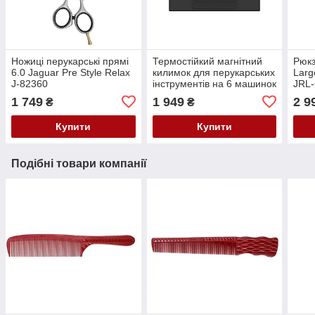
Ножиці перукарські прямі
Термостійкий магнітний
Рюкз
6.0 Jaguar Pre Style Relax
килимок для перукарських
Larg
J-82360
інструментів на 6 машинок
JRL
JRL-A11
1 749
1 949
2 9
₴
₴
Купити
Купити
Подібні товари компанії