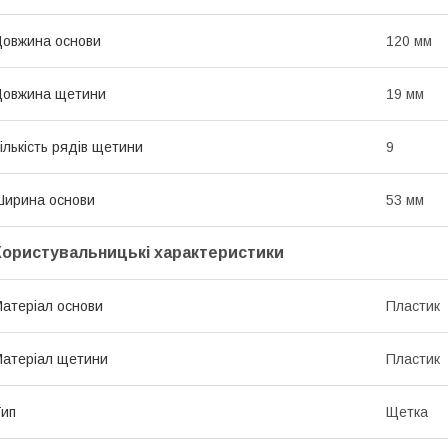
овжина основи
120 мм
Довжина щетини
19 мм
ількість рядів щетини
9
ирина основи
53 мм
Користувальницькі характеристики
атеріал основи
Пластик
атеріал щетини
Пластик
ип
Щетка