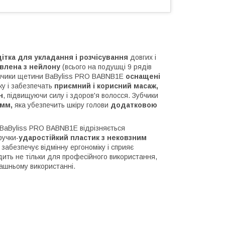
тка для укладання і розчісування
довгих і
влена з нейлону
(всього на подушці 9 рядів
 кінчики щетини BaByliss PRO BABNB1E
оснащені
ку і забезпечать
приємний і корисний масаж,
н
, підвищуючи силу і здоров'я волосся. Зубчики
 мм,
яка убезпечить шкіру голови
додатковою
 BaByliss PRO BABNB1E відрізняється
ручки-
ударостійкий пластик з нековзним
забезпечує відмінну ергономіку і сприяє
дить не тільки для професійного використання,
ашньому використанні.