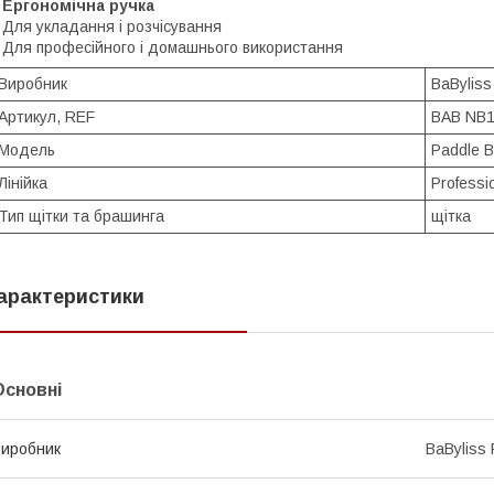
Ергономічна ручка
 Для укладання і розчісування
 Для професійного і домашнього використання
Виробник
BaBylis
Артикул, REF
BAB NB
Модель
Paddle 
Лінійка
Professi
Тип щітки та брашинга
щітка
арактеристики
Основні
иробник
BaByliss