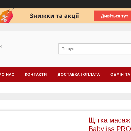
В
РО НАС
КОНТАКТИ
ДОСТАВКА І ОПЛАТА
ОБМІН Т
Щітка масаж
Babyliss PR