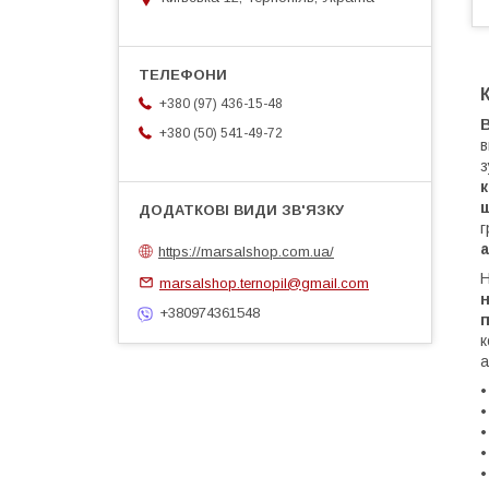
+380 (97) 436-15-48
B
+380 (50) 541-49-72
в
з
г
https://marsalshop.com.ua/
Н
marsalshop.ternopil@gmail.com
+380974361548
к
а
•
•
•
•
•