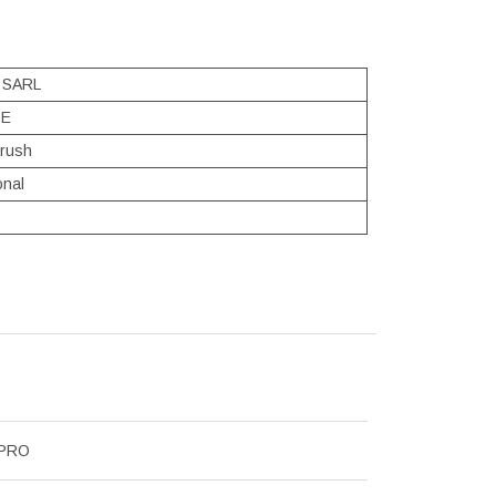
s SARL
1E
Brush
onal
 PRO