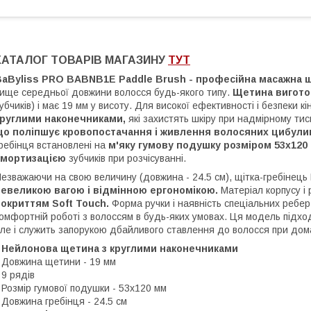
КАТАЛОГ ТОВАРІВ МАГАЗИНУ
ТУТ
aByliss PRO BABNB1E Paddle Brush - професійна масажна щі
ище середньої довжини волосся будь-якого типу.
Щетина вигото
убчиків) і має 19 мм у висоту. Для високої ефективності і безпеки
круглими наконечниками,
які захистять шкіру при надмірному тис
що поліпшує кровопостачання і живлення волосяних цибули
ребінця встановлені на
м'яку гумову подушку розміром 53х120
амортизацією
зубчиків при розчісуванні.
езважаючи на свою величину (довжина - 24.5 см), щітка-гребінець
невеликою вагою і відмінною ергономікою.
Матеріал корпусу і 
покриттям Soft Touch.
Форма ручки і наявність спеціальних ребер 
омфортній роботі з волоссям в будь-яких умовах. Ця модель підхо
ле і служить запорукою дбайливого ставлення до волосся при дом
Нейлонова щетина з круглими наконечниками
 Довжина щетини - 19 мм
 9 рядів
 Розмір гумової подушки - 53х120 мм
 Довжина гребінця - 24.5 см