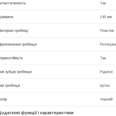
нтистатичність
Так
Довжина
245 мм
атеріал гребінці
Пластик
ризначення гребінця
Розчісув
ермостійкість
Так
ип зубців гребінця
Рідкісні
ип гребінця
Щітка
олір
Чорний
Додаткові функції і характеристики