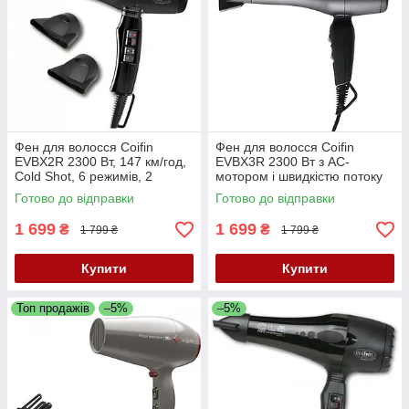
Фен для волосся Coifin
Фен для волосся Coifin
EVBX2R 2300 Вт, 147 км/год,
EVBX3R 2300 Вт з AC-
Cold Shot, 6 режимів, 2
мотором і швидкістю потоку
насадки, Італія
147 км/год
Готово до відправки
Готово до відправки
1 699
1 699
₴
₴
1 799 ₴
1 799 ₴
Купити
Купити
Топ продажів
–5%
–5%