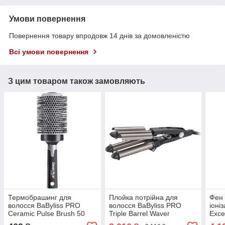
Умови повернення
Повернення товару впродовж 14 днів за домовленістю
Всі умови повернення
З цим товаром також замовляють
Термобрашинг для
Плойка потрійна для
Фен 
волосся BaByliss PRO
волосся BaByliss PRO
іоні
Ceramic Pulse Brush 50
Triple Barrel Waver
Exce
мм BABCB4E
BAB2269TTE
BAB