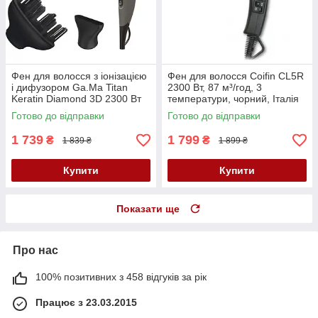
Фен для волосся з іонізацією
Фен для волосся Coifin CL5R
і дифузором Ga.Ma Titan
2300 Вт, 87 м³/год, 3
Keratin Diamond 3D 2300 Вт
температури, чорний, Італія
GH0303
Готово до відправки
Готово до відправки
1 739
1 799
₴
₴
1 839 ₴
1 899 ₴
Купити
Купити
Показати ще
Про нас
100% позитивних з 458 відгуків за рік
Працює з 23.03.2015