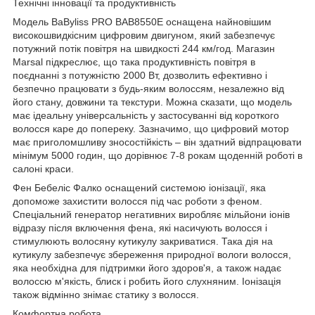
Технічні інновації та продуктивність
Модель BaByliss PRO BAB8550E оснащена найновішим
високошвидкісним цифровим двигуном, який забезпечує
потужний потік повітря на швидкості 244 км/год. Магазин
Marsal підкреслює, що така продуктивність повітря в
поєднанні з потужністю 2000 Вт, дозволить ефективно і
безпечно працювати з будь-яким волоссям, незалежно від
його стану, довжини та текстури. Можна сказати, що модель
має ідеальну універсальність у застосуванні від короткого
волосся каре до попереку. Зазначимо, що цифровий мотор
має приголомшливу зносостійкість – він здатний відпрацювати
мінімум 5000 годин, що дорівнює 7-8 рокам щоденній роботі в
салоні краси.
Фен Бебеліс Фалко оснащений системою іонізації, яка
допоможе захистити волосся під час роботи з феном.
Спеціальний генератор негативних виробляє мільйони іонів
відразу після включення фена, які насичують волосся і
стимулюють волосяну кутикулу закриватися. Така дія на
кутикулу забезпечує збереження природної вологи волосся,
яка необхідна для підтримки його здоров'я, а також надає
волоссю м'якість, блиск і робить його слухняним. Іонізація
також відмінно знімає статику з волосся.
Комфортна робота