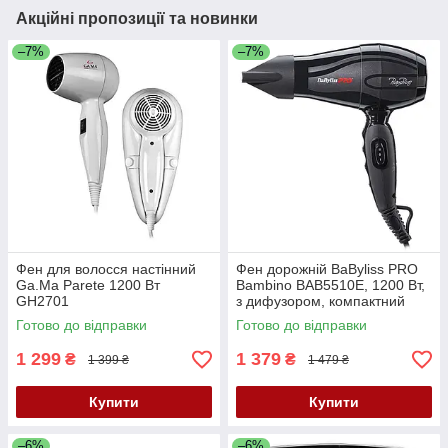
Акційні пропозиції та новинки
–7%
–7%
Фен для волосся настінний
Фен дорожній BaByliss PRO
Ga.Ma Parete 1200 Вт
Bambino BAB5510E, 1200 Вт,
GH2701
з дифузором, компактний
Готово до відправки
Готово до відправки
1 299
1 379
₴
₴
1 399 ₴
1 479 ₴
Купити
Купити
–6%
–6%