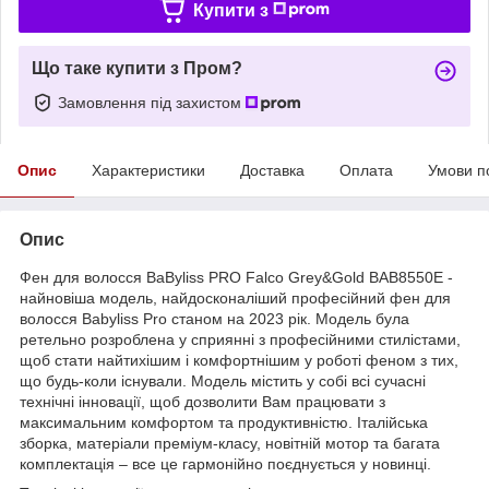
Купити з
Що таке купити з Пром?
Замовлення під захистом
Опис
Характеристики
Доставка
Оплата
Умови п
Опис
Фен для волосся BaByliss PRO Falco Grey&Gold BAB8550E -
найновіша модель, найдосконаліший професійний фен для
волосся Babyliss Pro станом на 2023 рік. Модель була
ретельно розроблена у сприянні з професійними стилістами,
щоб стати найтихішим і комфортнішим у роботі феном з тих,
що будь-коли існували. Модель містить у собі всі сучасні
технічні інновації, щоб дозволити Вам працювати з
максимальним комфортом та продуктивністю. Італійська
зборка, матеріали преміум-класу, новітній мотор та багата
комплектація – все це гармонійно поєднується у новинці.