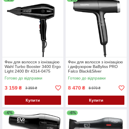
Фен для волосся з іонізацією
Фен для волосся з іонізацією
Wahl Turbo Booster 3400 Ergo
і дифузором BaByliss PRO
Light 2400 Вт 4314-0475
Falco Black&Silver
BAB8550BE
Готово до відправки
Готово до відправки
3 159
8 470
₴
₴
3 359 ₴
8 970 ₴
Купити
Купити
–6%
–6%