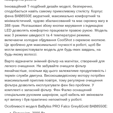
Інноваційний Т-подібний дизайн моделі, безперечно,
сподобається навіть самому примхливому стилісту. Корпус
фена BAB8550E акуратний, максимально комфортний та
мінімалістичний, чудово збалансований та має скромну вагу в
388 грам. Розташовані збоку кнопки керування з індикацією
LED дозволять комфортно працювати правою рукою. Модель
має 3 режими швидкості та 4 температурні режими,
включаючи холодне обдування CoolShot з окремою кнопкою.
Це зроблено для максимальної гнучкості в роботі, щоб Ви
могли використовувати модель для будь-яких завдань, на
будь-якому волоссі.
Варто відзначити знімний фільтр на магнітах, створений для
легкого очищення. Не забувайте очищати фільтр
якнайчастіше, оскільки від цього залежатиме продуктивність і
термін служби двигуна. Високошвидкісному мотору потрібен
максимальний приплив повітря, тому регулярне очищення
фільтра дозволить експлуатувати фен без проблем. У
комплекті є запасний фільтр. Фен Фалко оснащений
спеціальним рухомим шарніром, щоб кабель міг змінювати
кут вигину і був практично непомітний у роботі.
Особливості моделі BaByliss PRO Falco Grey&Gold BAB8550E:
Потужність 2000 Вт