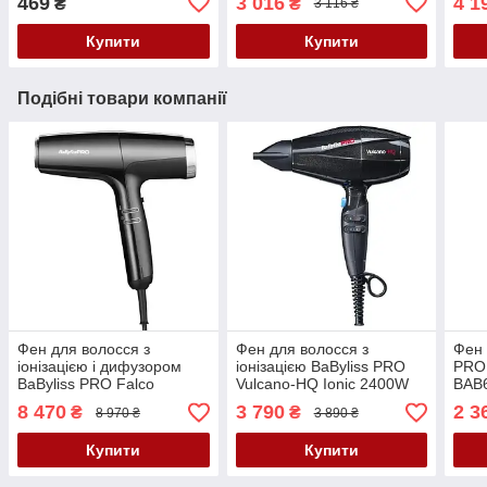
469
3 016
4 1
₴
₴
3 116 ₴
Купити
Купити
Подібні товари компанії
Фен для волосся з
Фен для волосся з
Фен 
іонізацією і дифузором
іонізацією BaByliss PRO
PRO 
BaByliss PRO Falco
Vulcano-HQ Ionic 2400W
BAB6
Black&Silver BAB8550BE
BAB6980IE
іоні
8 470
3 790
2 3
₴
₴
8 970 ₴
3 890 ₴
Купити
Купити