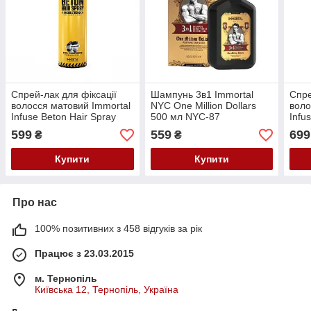
Спрей-лак для фіксації
Шампунь 3в1 Immortal
Спре
волосся матовий Immortal
NYC One Million Dollars
воло
Infuse Beton Hair Spray
500 мл NYC-87
Infu
Full Matte 500 ml INF-37
Spra
599
559
699
₴
₴
Купити
Купити
Про нас
100% позитивних з 458 відгуків за рік
Працює з 23.03.2015
м. Тернопіль
Київська 12, Тернопіль, Україна