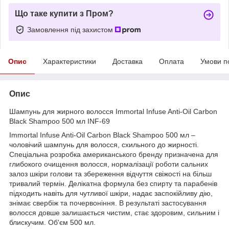
Що таке купити з Пром?
Замовлення під захистом
Опис
Характеристики
Доставка
Оплата
Умови п
Опис
Шампунь для жирного волосся Immortal Infuse Anti-Oil Carbon
Black Shampoo 500 мл INF-69
Immortal Infuse Anti-Oil Carbon Black Shampoo 500 мл –
чоловічий шампунь для волосся, схильного до жирності.
Спеціальна розробка американського бренду призначена для
глибокого очищення волосся, нормалізації роботи сальних
залоз шкіри голови та збереження відчуття свіжості на більш
тривалий термін. Делікатна формула без спирту та парабенів
підходить навіть для чутливої шкіри, надає заспокійливу дію,
знімає свербіж та почервоніння. В результаті застосування
волосся довше залишається чистим, стає здоровим, сильним і
блискучим. Об'єм 500 мл.