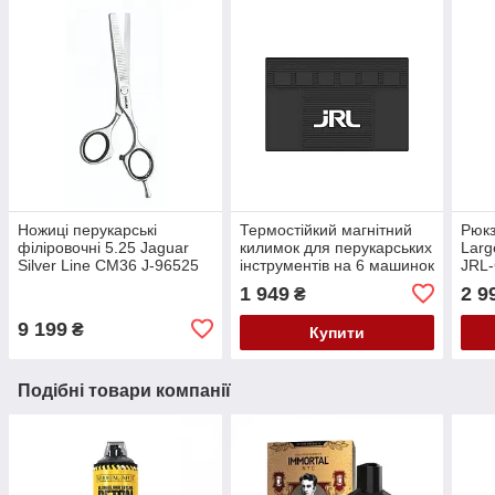
Ножиці перукарські
Термостійкий магнітний
Рюкз
філіровочні 5.25 Jaguar
килимок для перукарських
Larg
Silver Line CM36 J-96525
інструментів на 6 машинок
JRL
JRL-A11
1 949
2 9
₴
9 199
₴
Купити
Подібні товари компанії