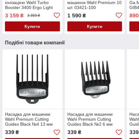
іонізацією Wahl Turbo
машинок Wahl Premium 10
Ga.M
Booster 3400 Ergo Light
шт. 03421-100
GIB4
2400 Вт 4314-0475
покр
3 159
1 590
890
₴
₴
3 359 ₴
165°
швид
Купити
Купити
Подібні товари компанії
Насадка для машинки
Насадка для машинки
Наса
Wahl Premium Cutting
Wahl Premium Cutting
Wahl
Guides Black №4 13 мм
Guides Black №2 6 мм
Guid
03421-104
03421-102
0342
339
339
339
₴
₴