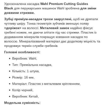
Удосконалена насадка
Wahl Premium Cutting Guides
Black
для перукарських машинок Wahl зроблена
для зміни
довжини стрижки.
Зубці преміум-насадок трохи закруглені,
щоб не дряпати
чутливу шкіру. Тонка геометрія зубчиків зменшує появу
«доріжок»
на волоссі.
Металевий замок
надійно фіксує
гребені ножем, не даючи злітати під час стрижки. Пластик із
додаванням мінералів покращує ковзання насадок по
волоссю. Мінералізований матеріал дає додаткову міцність та
продовжує термін служби гребенів.
Головні особливості:
Виробник: Wahl,
Тип: Преміальна насадка,
Кількість: 1 штука,
Розмір: 16 мм,
Матеріал: Пластик з металевим кріпленням,
Колір чорний,
Виробник: Китай,
Модельна сумісність: