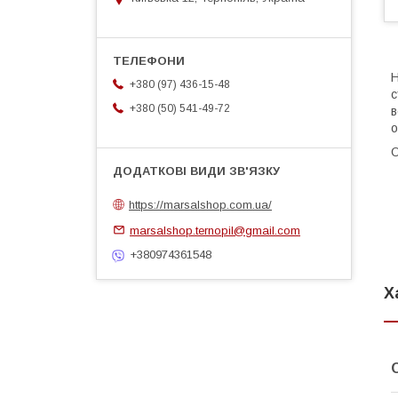
Н
+380 (97) 436-15-48
с
+380 (50) 541-49-72
в
о
О
https://marsalshop.com.ua/
marsalshop.ternopil@gmail.com
+380974361548
Х