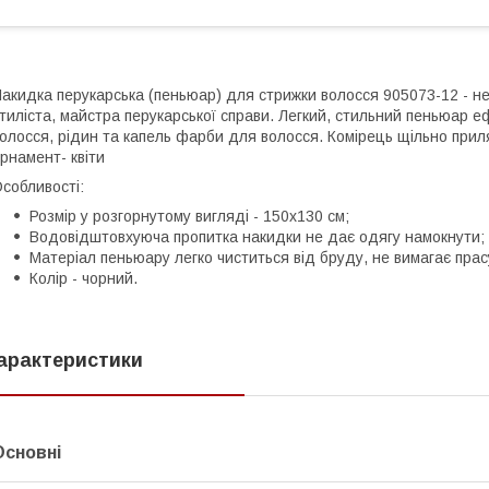
акидка перукарська (пеньюар) для стрижки волосся 905073-12 - н
тиліста, майстра перукарської справи. Легкий, стильний пеньюар е
олосся, рідин та капель фарби для волосся. Комірець щільно приля
рнамент- квіти
собливості:
Розмір у розгорнутому вигляді - 150х130 см;
Водовідштовхуюча пропитка накидки не дає одягу намокнути;
Матеріал пеньюару легко чиститься від бруду, не вимагає пра
Колір - чорний.
арактеристики
Основні