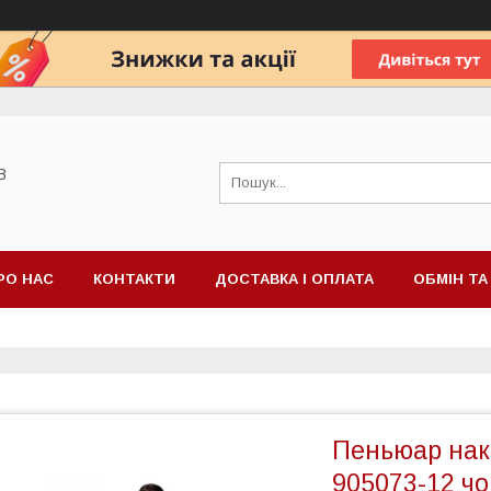
В
РО НАС
КОНТАКТИ
ДОСТАВКА І ОПЛАТА
ОБМІН Т
Пеньюар нак
905073-12 ч