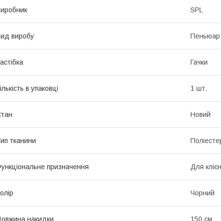
иробник
SPL
ид виробу
Пеньюар
астібка
Гачки
ількість в упаковці
1 шт.
Стан
Новий
ип тканини
Поліесте
ункціональне призначення
Для кліє
олір
Чорний
овжина накидки
150 см