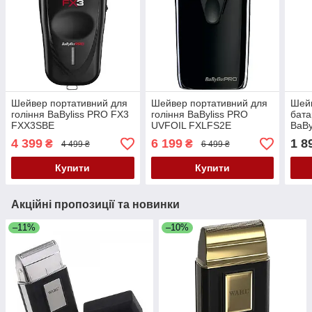
Шейвер портативний для
Шейвер портативний для
Шейв
гоління BaByliss PRO FX3
гоління BaByliss PRO
бата
FXX3SBE
UVFOIL FXLFS2E
BaBy
FXF
4 399
6 199
1 8
₴
₴
4 499 ₴
6 499 ₴
Купити
Купити
Акційні пропозиції та новинки
–11%
–10%