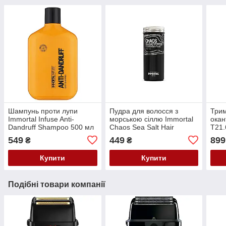
Шампунь проти лупи
Пудра для волосся з
Трим
Immortal Infuse Anti-
морською сіллю Immortal
окан
Dandruff Shampoo 500 мл
Chaos Sea Salt Hair
T21.
INF-70
Powder 20g NYC-82
549
449
899
₴
₴
Купити
Купити
Подібні товари компанії