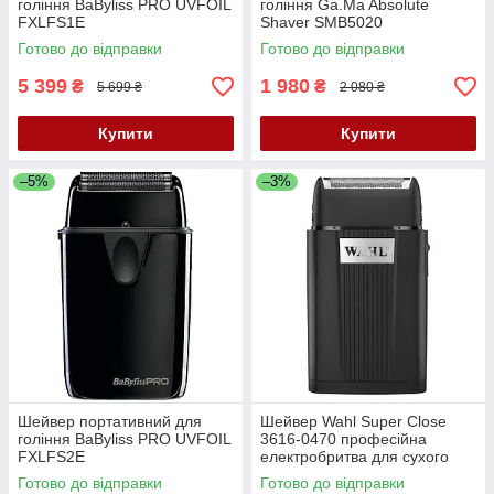
гоління BaByliss PRO UVFOIL
гоління Ga.Ma Absolute
FXLFS1E
Shaver SMB5020
Готово до відправки
Готово до відправки
5 399
1 980
₴
₴
5 699 ₴
2 080 ₴
Купити
Купити
–5%
–3%
Шейвер портативний для
Шейвер Wahl Super Close
гоління BaByliss PRO UVFOIL
3616-0470 професійна
FXLFS2E
електробритва для сухого
гоління, 0.05 мм,Li-Ion
Готово до відправки
Готово до відправки
акумулятор,150 хвилин