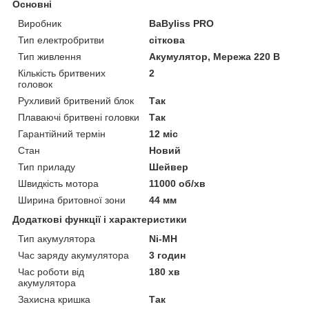
Основні
Виробник
BaByliss PRO
Тип електробритви
сіткова
Тип живлення
Акумулятор, Мережа 220 В
Кількість бритвених
2
головок
Рухливий бритвений блок
Так
Плаваючі бритвені головки
Так
Гарантійний термін
12 міс
Стан
Новий
Тип приладу
Шейвер
Швидкість мотора
11000 об/хв
Ширина бритовної зони
44 мм
Додаткові функції і характеристики
Тип акумулятора
Ni-MH
Час заряду акумулятора
3 годин
Час роботи від
180 хв
акумулятора
Захисна кришка
Так