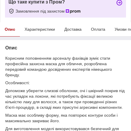
Що таке купити з Пром?
Замовлення під захистом
Опис
Характеристики
Доставка
Оплата
Умови п
Опис
Корисним поповненням арсеналу фахівців зуміє стати
професійна захисна маска для обличчя, розроблена
передовий командою досвідчених експертів німецького
бренду.
Особливості:
Допоможе уберегти слизові оболонки, очі і шкірний покрив під
час укладок на локони, які потребують фіксації великою
кількістю лаку для волосся, а також при проведенні різних
б'юті-процедур, в складі яких присутні агресивні компоненти.
Маска має особливу форму, яка повторює контури особи і
максимально закриває його.
Для виготовлення моделі використовувався безпечний для