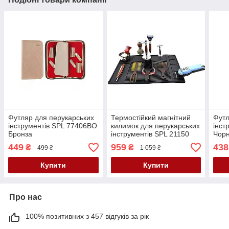
Футляр для перукарських
Термостійкий магнітний
Футл
інструментів SPL 77406BO
килимок для перукарських
інст
Бронза
інструментів SPL 21150
Чор
449
959
438
₴
₴
499 ₴
1 059 ₴
Купити
Купити
Про нас
100% позитивних з 457 відгуків за рік