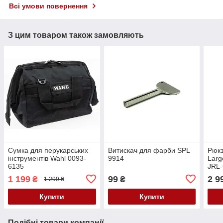
Всі умови повернення
З цим товаром також замовляють
Сумка для перукарських
Витискач для фарби SPL
Рюкз
інструментів Wahl 0093-
9914
Larg
6135
JRL
1 199
99
2 9
₴
₴
1 299 ₴
Купити
Купити
Подібні товари компанії