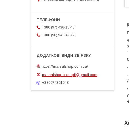
+380 (97) 436-15-48
+380 (50) 541-49-72
В
р
к
https://marsalshop.com.ua/
·
marsalshop.ternopil@gmail.com
·
у
+380974361548
·
С
н
Х