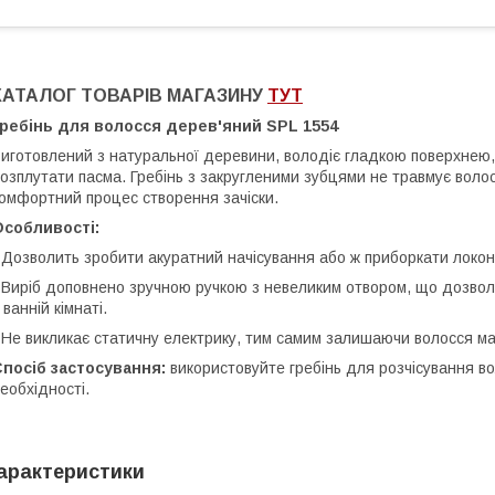
КАТАЛОГ ТОВАРІВ МАГАЗИНУ
ТУТ
Гребінь для волосся дерев'яний SPL 1554
иготовлений з натуральної деревини, володіє гладкою поверхнею, 
озплутати пасма. Гребінь з закругленими зубцями не травмує воло
омфортний процес створення зачіски.
Особливості:
 Дозволить зробити акуратний начісування або ж приборкати локони
 Виріб доповнено зручною ручкою з невеликим отвором, що дозволя
 ванній кімнаті.
 Не викликає статичну електрику, тим самим залишаючи волосся м
посіб застосування:
використовуйте гребінь для розчісування во
еобхідності.
арактеристики