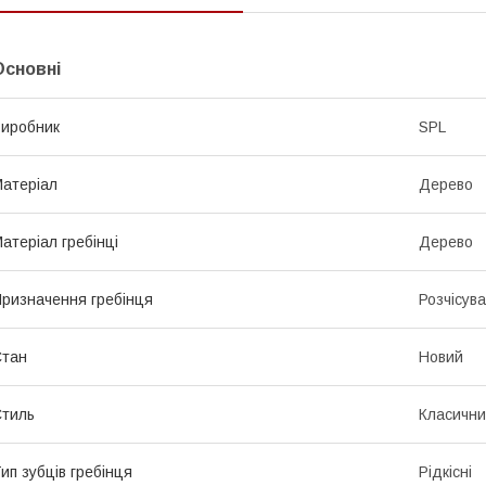
Основні
иробник
SPL
атеріал
Дерево
атеріал гребінці
Дерево
ризначення гребінця
Розчісув
Стан
Новий
тиль
Класичн
ип зубців гребінця
Рідкісні