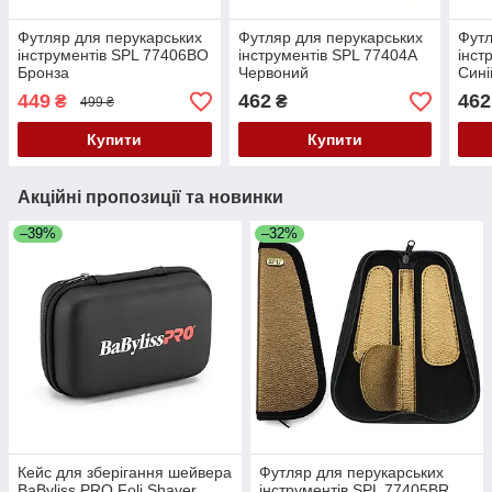
Футляр для перукарських
Футляр для перукарських
Футл
інструментів SPL 77406BO
інструментів SPL 77404A
інст
Бронза
Червоний
Сині
449
462
462
₴
₴
499 ₴
Купити
Купити
Акційні пропозиції та новинки
–39%
–32%
Кейс для зберігання шейвера
Футляр для перукарських
BaByliss PRO Foli Shaver
інструментів SPL 77405BR