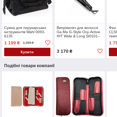
Сумка для перукарських
Випрямляч для волосся
Фен 
інструментів Wahl 0093-
Ga.Ma G-Style Oxy-Active
CL5R
6135
IHT Wide & Long SI0101–
темп
турмалінові пластини
Італ
1 199
1 7
₴
1 299 ₴
33×110 мм,Oxy-
Active,IonPlus
3 170
₴
Купити
Подібні товари компанії