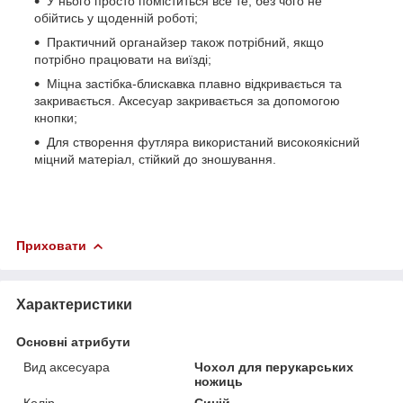
У нього просто поміститься все те, без чого не
обійтись у щоденній роботі;
Практичний органайзер також потрібний, якщо
потрібно працювати на виїзді;
Міцна застібка-блискавка плавно відкривається та
закривається. Аксесуар закривається за допомогою
кнопки;
Для створення футляра використаний високоякісний
міцний матеріал, стійкий до зношування.
Приховати
Характеристики
Основні атрибути
Вид аксесуара
Чохол для перукарських
ножиць
Колір
Синій