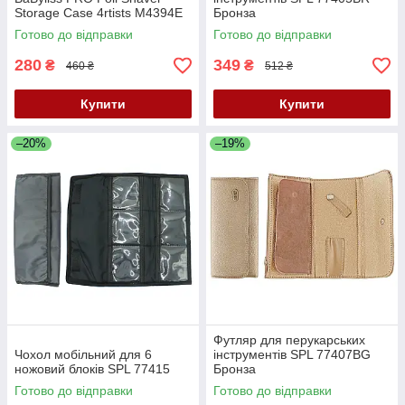
Storage Case 4rtists M4394E
Бронза
Готово до відправки
Готово до відправки
280
349
₴
₴
460 ₴
512 ₴
Купити
Купити
–20%
–19%
Футляр для перукарських
Чохол мобільний для 6
інструментів SPL 77407BG
ножовий блоків SPL 77415
Бронза
Готово до відправки
Готово до відправки