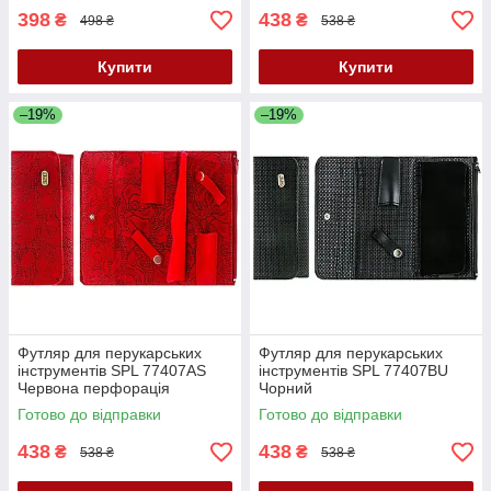
398
438
₴
₴
498 ₴
538 ₴
Купити
Купити
–19%
–19%
Футляр для перукарських
Футляр для перукарських
інструментів SPL 77407AS
інструментів SPL 77407BU
Червона перфорація
Чорний
Готово до відправки
Готово до відправки
438
438
₴
₴
538 ₴
538 ₴