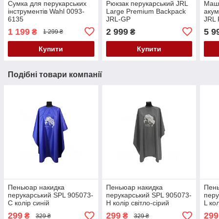
Сумка для перукарських
Рюкзак перукарський JRL
Маши
інструментів Wahl 0093-
Large Premium Backpack
аку
6135
JRL-GP
JRL 
1 199
2 999
5 9
₴
₴
1 299 ₴
Купити
Купити
Подібні товари компанії
Пеньюар накидка
Пеньюар накидка
Пен
перукарський SPL 905073-
перукарський SPL 905073-
перу
C колір синій
H колір світло-сірий
L ко
299
299
299
₴
₴
329 ₴
329 ₴