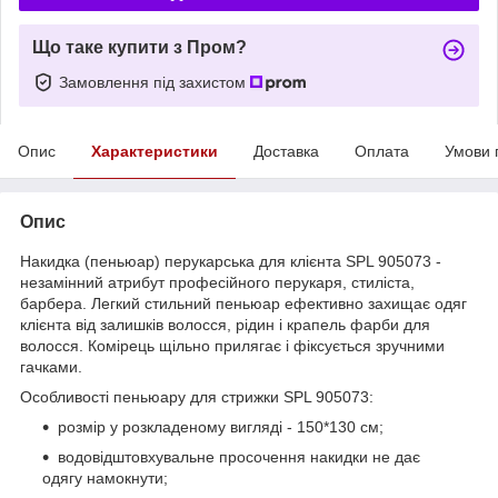
Що таке купити з Пром?
Замовлення під захистом
Опис
Характеристики
Доставка
Оплата
Умови 
Опис
Накидка (пеньюар) перукарська для клієнта SPL 905073 -
незамінний атрибут професійного перукаря, стиліста,
барбера. Легкий стильний пеньюар ефективно захищає одяг
клієнта від залишків волосся, рідин і крапель фарби для
волосся. Комірець щільно прилягає і фіксується зручними
гачками.
Особливості пеньюару для стрижки SPL 905073:
розмір у розкладеному вигляді - 150*130 см;
водовідштовхувальне просочення накидки не дає
одягу намокнути;