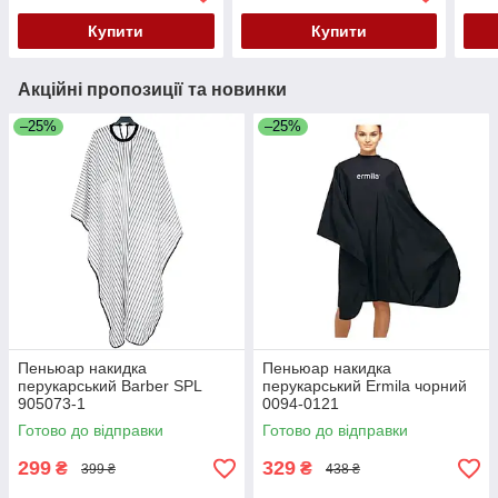
Купити
Купити
Акційні пропозиції та новинки
–25%
–25%
Пеньюар накидка
Пеньюар накидка
перукарський Barber SPL
перукарський Ermila чорний
905073-1
0094-0121
Готово до відправки
Готово до відправки
299
329
₴
₴
399 ₴
438 ₴