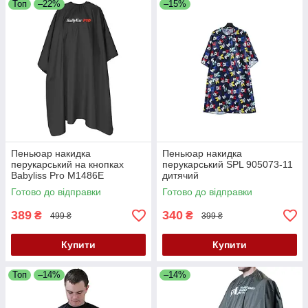
Топ
–22%
–15%
Пеньюар накидка
Пеньюар накидка
перукарський на кнопках
перукарський SPL 905073-11
Babyliss Pro M1486E
дитячий
Готово до відправки
Готово до відправки
389
340
₴
₴
499 ₴
399 ₴
Купити
Купити
Топ
–14%
–14%