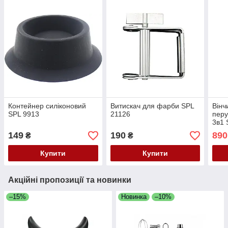
Контейнер силіконовий
Витискач для фарби SPL
Вінч
SPL 9913
21126
перу
3в1 
149
190
890
₴
₴
Купити
Купити
Акційні пропозиції та новинки
–15%
Новинка
–10%