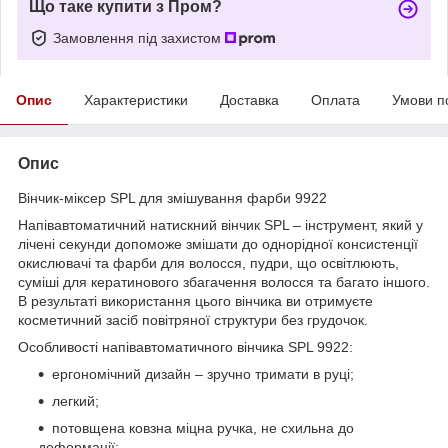
Що таке купити з Пром?
Замовлення під захистом
Опис
Характеристики
Доставка
Оплата
Умови п
Опис
Вінчик-міксер SPL для змішування фарби 9922
Напівавтоматичний натискний вінчик SPL – інструмент, який у
лічені секунди допоможе змішати до однорідної консистенції
окислювачі та фарби для волосся, пудри, що освітлюють,
суміші для кератинового збагачення волосся та багато іншого.
В результаті використання цього вінчика ви отримуєте
косметичний засіб повітряної структури без грудочок.
Особливості напівавтоматичного вінчика SPL 9922:
ергономічний дизайн – зручно тримати в руці;
легкий;
потовщена ковзна міцна ручка, не схильна до
деформації;