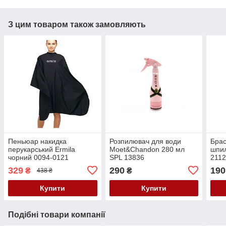
З цим товаром також замовляють
Пеньюар накидка
Розпилювач для води
Брас
перукарський Ermila
Moet&Chandon 280 мл
шпил
чорний 0094-0121
SPL 13836
211
329
290
190
₴
₴
438 ₴
Купити
Купити
Подібні товари компанії