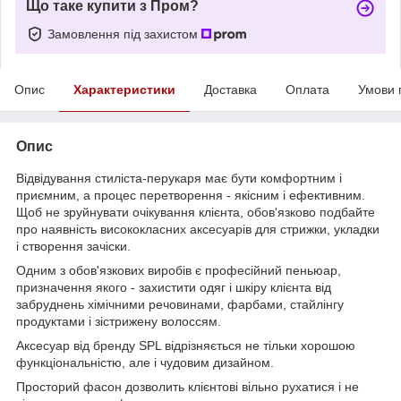
Що таке купити з Пром?
Замовлення під захистом
Опис
Характеристики
Доставка
Оплата
Умови 
Опис
Відвідування стиліста-перукаря має бути комфортним і
приємним, а процес перетворення - якісним і ефективним.
Щоб не зруйнувати очікування клієнта, обов'язково подбайте
про наявність висококласних аксесуарів для стрижки, укладки
і створення зачіски.
Одним з обов'язкових виробів є професійний пеньюар,
призначення якого - захистити одяг і шкіру клієнта від
забруднень хімічними речовинами, фарбами, стайлінгу
продуктами і зістрижену волоссям.
Аксесуар від бренду SPL відрізняється не тільки хорошою
функціональністю, але і чудовим дизайном.
Просторий фасон дозволить клієнтові вільно рухатися і не