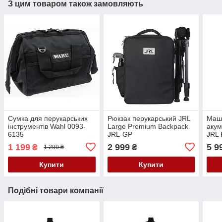
З цим товаром також замовляють
Сумка для перукарських
Рюкзак перукарський JRL
Маши
інструментів Wahl 0093-
Large Premium Backpack
аку
6135
JRL-GP
JRL 
1 199
2 999
5 9
₴
₴
1 299 ₴
Купити
Купити
Подібні товари компанії