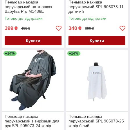
Пеньюар накидка
Пеньюар накидка
перукарський на кнопках
перукарський SPL 905073-11
Babyliss Pro M1486E
дитячий
Готово до відправки
Готово до відправки
399
340
₴
₴
499 ₴
399 ₴
Купити
Купити
–14%
–14%
Пеньюар накидка
Пеньюар накидка
перукарський з вирізами для
перукарський SPL 905073-25
рук SPL 905073-24 колір
колір білий