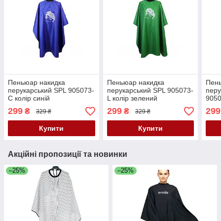
Пеньюар накидка
Пеньюар накидка
Пен
перукарський SPL 905073-
перукарський SPL 905073-
перу
C колір синій
L колір зелений
9050
299
299
299
₴
₴
329 ₴
329 ₴
Купити
Купити
Акційні пропозиції та новинки
–25%
–25%