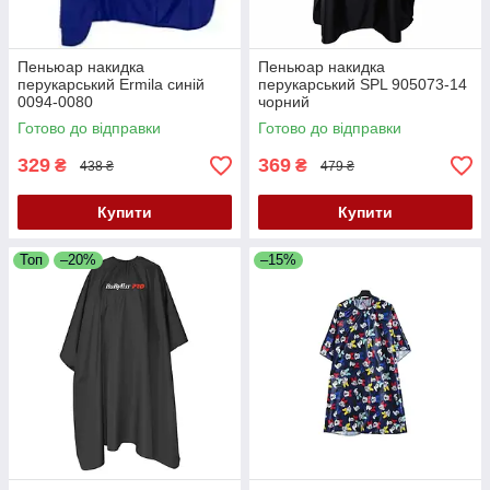
Пеньюар накидка
Пеньюар накидка
перукарський Ermila синій
перукарський SPL 905073-14
0094-0080
чорний
Готово до відправки
Готово до відправки
329
369
₴
₴
438 ₴
479 ₴
Купити
Купити
Топ
–20%
–15%