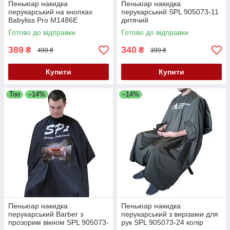
Пеньюар накидка
Пеньюар накидка
перукарський на кнопках
перукарський SPL 905073-11
Babyliss Pro M1486E
дитячий
Готово до відправки
Готово до відправки
389
340
₴
₴
499 ₴
399 ₴
Купити
Купити
Топ
–14%
–14%
Пеньюар накидка
Пеньюар накидка
перукарський Barber з
перукарський з вирізами для
прозорим вікном SPL 905073-
рук SPL 905073-24 колір