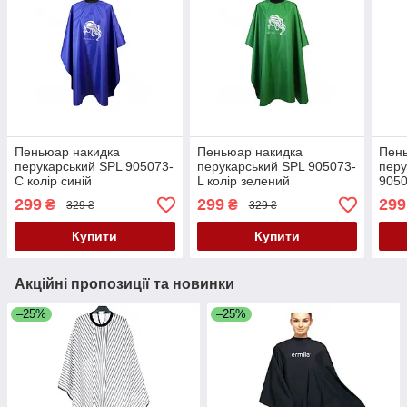
Пеньюар накидка
Пеньюар накидка
Пен
перукарський SPL 905073-
перукарський SPL 905073-
перу
C колір синій
L колір зелений
9050
299
299
299
₴
₴
329 ₴
329 ₴
Купити
Купити
Акційні пропозиції та новинки
–25%
–25%