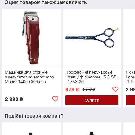
З цим товаром також замовляють
Машинка для стрижки
Професійні перукарські
Рюкз
акумуляторно-мережева
ножиці філіровочні 5.5 SPL
Larg
Moser 1400 Cordless
91853-30
JRL
1430-0050
979
2 9
₴
1 049 ₴
2 990
₴
Купити
Подібні товари компанії