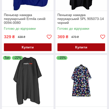
Пеньюар накидка
Пеньюар накидка
перукарський Ermila синій
перукарський SPL 905073-14
0094-0080
чорний
Готово до відправки
Готово до відправки
329
369
₴
₴
438 ₴
479 ₴
Купити
Купити
Топ
–22%
–15%