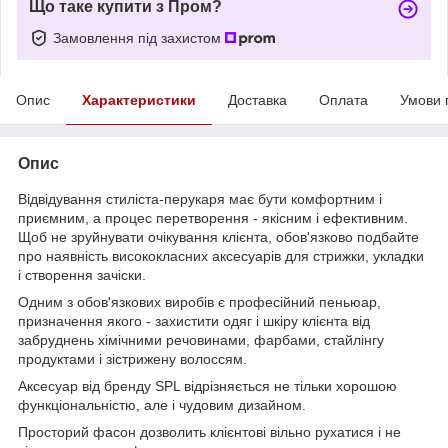
Що таке купити з Пром?
Замовлення під захистом
Опис
Характеристики
Доставка
Оплата
Умови 
Опис
Відвідування стиліста-перукаря має бути комфортним і
приємним, а процес перетворення - якісним і ефективним.
Щоб не зруйнувати очікування клієнта, обов'язково подбайте
про наявність висококласних аксесуарів для стрижки, укладки
і створення зачіски.
Одним з обов'язкових виробів є професійний пеньюар,
призначення якого - захистити одяг і шкіру клієнта від
забруднень хімічними речовинами, фарбами, стайлінгу
продуктами і зістрижену волоссям.
Аксесуар від бренду SPL відрізняється не тільки хорошою
функціональністю, але і чудовим дизайном.
Просторий фасон дозволить клієнтові вільно рухатися і не