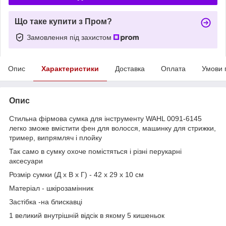
Що таке купити з Пром?
Замовлення під захистом
Опис
Характеристики
Доставка
Оплата
Умови 
Опис
Стильна фірмова сумка для інструменту WAHL 0091-6145
легко зможе вмістити фен для волосся, машинку для стрижки,
тример, випрямляч і плойку
Так само в сумку охоче помістяться і різні перукарні
аксесуари
Розмір сумки (Д x В x Г) - 42 x 29 x 10 см
Матеріал - шкірозамінник
Застібка -на блискавці
1 великий внутрішній відсік в якому 5 кишеньок