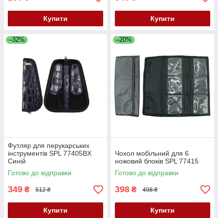
Купити
Купити
–32%
–20%
Футляр для перукарських
інструментів SPL 77405BX
Чохол мобільний для 6
Синій
ножовий блоків SPL 77415
Готово до відправки
Готово до відправки
349
398
₴
₴
512 ₴
498 ₴
Купити
Купити