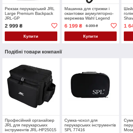
Рюкзак перукарський JRL
Машинка для стрижки і
Шейв
Large Premium Backpack
окантовки акумуляторно-
голі
JRL-GP
мережева Wahl Legend
Shav
Cordless 5V 08594-016
2 999
6 199
1 6
₴
₴
6 399 ₴
Купити
Купити
Подібні товари компанії
Професійний органайзер
Сумка-чохол для
Сумк
JRL для перукарських
перукарських інструментів
перу
інструментів JRL-HP25015
SPL 77416
Mose