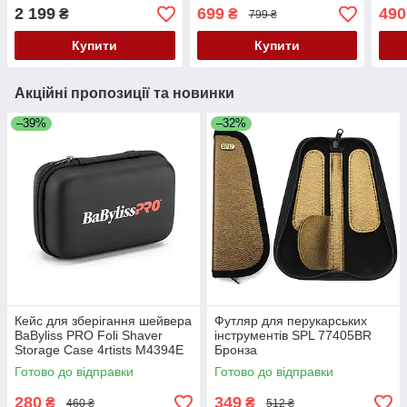
сумка 33x24x24 см
2 199
699
490
₴
₴
799 ₴
Купити
Купити
Акційні пропозиції та новинки
–39%
–32%
Кейс для зберігання шейвера
Футляр для перукарських
BaByliss PRO Foli Shaver
інструментів SPL 77405BR
Storage Case 4rtists M4394E
Бронза
Готово до відправки
Готово до відправки
280
349
₴
₴
460 ₴
512 ₴