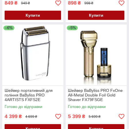
849
898
₴
₴
949 ₴
998 ₴
Купити
Купити
–6%
–5%
Шейвер портативний для
Шейвер BaByliss PRO FxOne
гоління BaByliss PRO
All-Metal Double Foil Gold
4ARTISTS FXFS2E
Shaver FX79FSGE
Готово до відправки
Готово до відправки
4 399
5 399
₴
₴
4 699 ₴
5 699 ₴
Купити
Купити