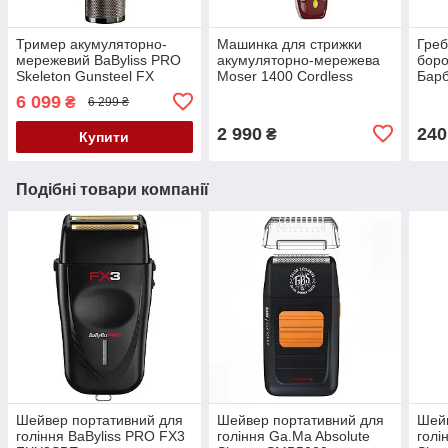
Тример акумуляторно-
Машинка для стрижки
Греб
мережевий BaByliss PRO
акумуляторно-мережева
боро
Skeleton Gunsteel FX
Moser 1400 Cordless
Барб
Trimmer FX7870GSE
1430-0050
6 099
₴
6 299 ₴
2 990
240
₴
Купити
Подібні товари компанії
Шейвер портативний для
Шейвер портативний для
Шейв
гоління BaByliss PRO FX3
гоління Ga.Ma Absolute
голі