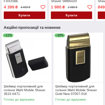
FXX3SBE
Shaver SMB5020
Shav
4 399
1 980
849
₴
₴
4 499 ₴
2 080 ₴
Купити
Купити
Акційні пропозиції та новинки
–11%
–10%
Шейвер портативний для
Шейвер портативний для
гоління Wahl Mobile Shaver
гоління Wahl Mobile Shaver
3615-0471
Gold New 07057-016
Готово до відправки
Готово до відправки