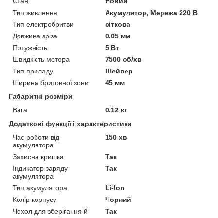
Стан
Новий
Тип живлення
Акумулятор, Мережа 220 В
Тип електробритви
сіткова
Довжина зріза
0.05 мм
Потужність
5 Вт
Швидкість мотора
7500 об/хв
Тип приладу
Шейвер
Ширина бритовної зони
45 мм
Габаритні розміри
Вага
0.12 кг
Додаткові функції і характеристики
Час роботи від
150 хв
акумулятора
Захисна кришка
Так
Індикатор заряду
Так
акумулятора
Тип акумулятора
Li-Ion
Колір корпусу
Чорний
Чохол для зберігання й
Так