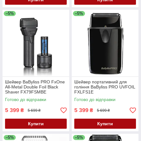
–5%
–5%
Шейвер BaByliss PRO FxOne
Шейвер портативний для
All-Metal Double Foil Black
гоління BaByliss PRO UVFOIL
Shaver FX79FSMBE
FXLFS1E
Готово до відправки
Готово до відправки
5 399
5 399
₴
₴
5 699 ₴
5 699 ₴
Купити
Купити
–5%
–5%