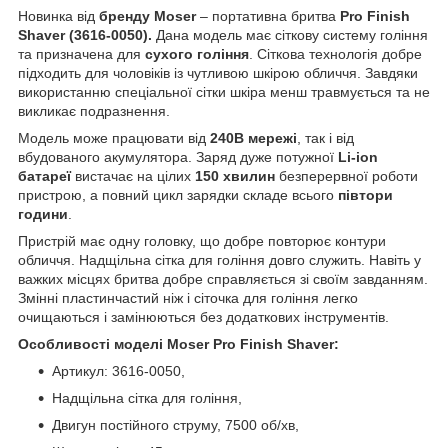
Новинка від
бренду Moser
– портативна бритва
Pro Finish
Shaver (3616-0050).
Дана модель має сіткову систему гоління
та призначена для
сухого гоління
. Сіткова технологія добре
підходить для чоловіків із чутливою шкірою обличчя. Завдяки
використанню спеціальної сітки шкіра менш травмується та не
викликає подразнення.
Модель може працювати від
240В мережі
, так і від
вбудованого акумулятора. Заряд дуже потужної
Li-ion
батареї
вистачає на цілих
150 хвилин
безперервної роботи
пристрою, а повний цикл зарядки складе всього
півтори
години
.
Пристрій має одну головку, що добре повторює контури
обличчя. Надщільна сітка для гоління довго служить. Навіть у
важких місцях бритва добре справляється зі своїм завданням.
Змінні пластинчастий ніж і сіточка для гоління легко
очищаються і замінюються без додаткових інструментів.
Особливості моделі Moser Pro Finish Shaver:
Артикул: 3616-0050,
Надщільна сітка для гоління,
Двигун постійного струму, 7500 об/хв,