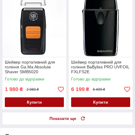
Шейвер портативний для
Шейвер портативний для
гоління Ga.Ma Absolute
гоління BaByliss PRO UVFOIL
Shaver SMB5020
FXLFS2E
Готово до відправки
Готово до відправки
1 980
6 199
₴
₴
2 080 ₴
6 499 ₴
Купити
Купити
Показати ще