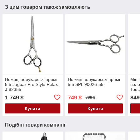
З цим товаром також замовляють
Ножиці перукарські прямі
Ножиці перукарські прямі
Міні
5.5 Jaguar Pre Style Relax
5.5 SPL 90026-55
воло
J-82355
Touc
плас
1 749
749
849
₴
₴
799 ₴
мм,
210°
Купити
Купити
Подібні товари компанії