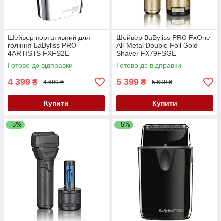
Шейвер портативний для
Шейвер BaByliss PRO FxOne
гоління BaByliss PRO
All-Metal Double Foil Gold
4ARTISTS FXFS2E
Shaver FX79FSGE
Готово до відправки
Готово до відправки
4 399
5 399
₴
₴
4 699 ₴
5 699 ₴
Купити
Купити
–5%
–5%