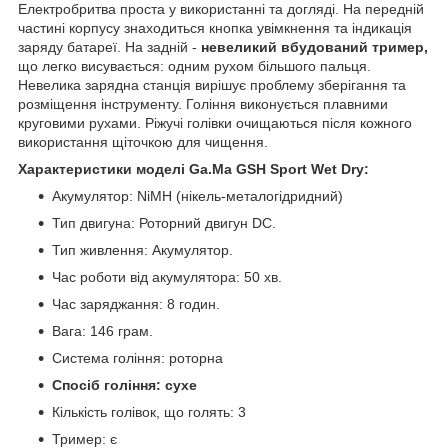
Електробритва проста у використанні та догляді. На передній
частині корпусу знаходиться кнопка увімкнення та індикація
заряду батареї. На задній -
невеликий вбудований тример,
що легко висувається: одним рухом більшого пальця.
Невелика зарядна станція вирішує проблему зберігання та
розміщення інструменту. Гоління виконується плавними
круговими рухами. Ріжучі голівки очищаються після кожного
використання щіточкою для чищення.
Характеристики моделі Ga.Ma GSH Sport Wet Dry:
Акумулятор: NiMH (нікель-металогідридний)
Тип двигуна: Роторний двигун DC.
Тип живлення: Акумулятор.
Час роботи від акумулятора: 50 хв.
Час заряджання: 8 годин.
Вага: 146 грам.
Система гоління: роторна
Спосіб гоління: сухе
Кількість голівок, що голять: 3
Тример: є