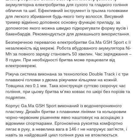
акумуляторна електробритва для сухого та гладкого гоління
обличчя та шиї. Ефективний інструмент із трьома головками
для легкого збривання будь-якого типу волосся. Висувний
тример відмінно доповнює основну функцію приладу, за
допомогою якого можна швидко підкоригувати форму вусів і
бакенбардів. Рекомендується для домашнього використання.
Безперечною перевагою електробритви Ga.Ma GSH Sport є її
незалежність від мережі. Робота вбудованого акумулятора Ni-
Mh за повного заряду становить 50 хвилин. Час заряджання –
8 годин. При необхідності бритва може працювати від
електромережі.
Ріжуча система виконана за технологією Double Track і є три
плаваючі головки з двома ріжучими кільцями на кожній.
Товщина лез 0.1 мм. Така конструкція суттєво скорочує час
гоління, при цьому бритва м'яко ковзає по шкірі без порізів та
подряпин.
Корпус Ga.Ma GSH Sport виконаний із водонепроникного
пластику. Дизайн бритви з плавними лініями та кольоровим
чорно-червоним рішенням явно наштовхує на асоціацію з
відомими спорткарами. Ергономічна рукоятка комфортно
лягає в руку, а невелика вага в 146 г не напружує зап'ястя, і
навіть за найдовший цикл гоління рука не втомлюється.