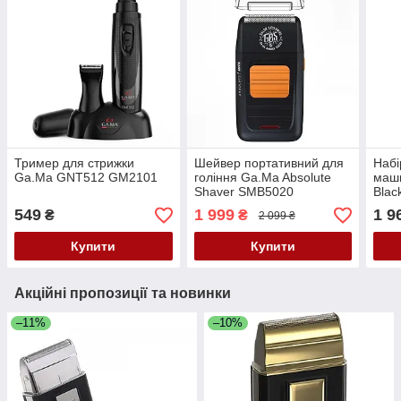
Тример для стрижки
Шейвер портативний для
Набі
Ga.Ma GNT512 GM2101
гоління Ga.Ma Absolute
маши
Shaver SMB5020
Blac
(Т7
549
1 999
1 9
₴
₴
2 099 ₴
Купити
Купити
Акційні пропозиції та новинки
–11%
–10%