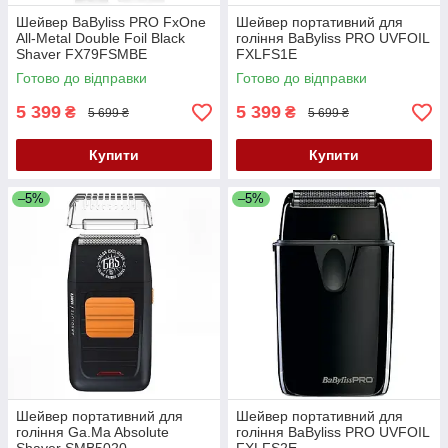
Шейвер BaByliss PRO FxOne
Шейвер портативний для
All-Metal Double Foil Black
гоління BaByliss PRO UVFOIL
Shaver FX79FSMBE
FXLFS1E
Готово до відправки
Готово до відправки
5 399
5 399
₴
₴
5 699 ₴
5 699 ₴
Купити
Купити
–5%
–5%
Шейвер портативний для
Шейвер портативний для
гоління Ga.Ma Absolute
гоління BaByliss PRO UVFOIL