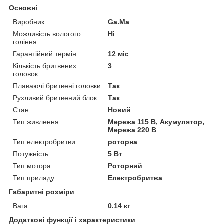
Основні
Виробник
Ga.Ma
Можливість вологого
Ні
гоління
Гарантійний термін
12 міс
Кількість бритвених
3
головок
Плаваючі бритвені головки
Так
Рухливий бритвений блок
Так
Стан
Новий
Тип живлення
Мережа 115 В, Акумулятор,
Мережа 220 В
Тип електробритви
роторна
Потужність
5 Вт
Тип мотора
Роторний
Тип приладу
Електробритва
Габаритні розміри
Вага
0.14 кг
Додаткові функції і характеристики