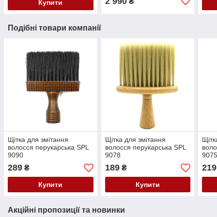
2 990
₴
Купити
Подібні товари компанії
Щітка для змітання
Щітка для змітання
Щітк
волосся перукарська SPL
волосся перукарська SPL
воло
9090
9078
907
289
189
219
₴
₴
Купити
Купити
Акційні пропозиції та новинки