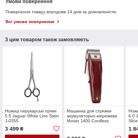
Умови повернення
Повернення товару впродовж 14 днів за домовленістю
Всі умови повернення
З цим товаром також замовляють
Ножиці перукарські прямі
Машинка для стрижки
Ножи
5.5 Jaguar White Line Satin
акумуляторно-мережева
6.0 
J-0355
Moser 1400 Cordless
Slic
1430-0050
3 499
1 8
₴