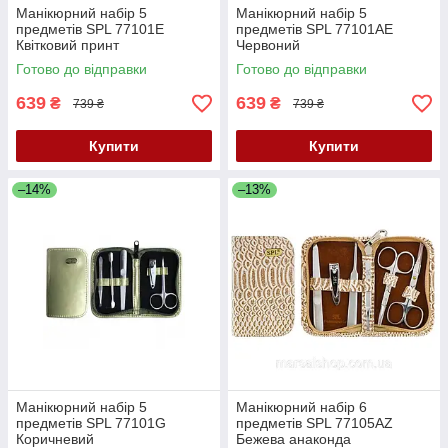
Манікюрний набір 5
Манікюрний набір 5
предметів SPL 77101E
предметів SPL 77101AE
Квітковий принт
Червоний
Готово до відправки
Готово до відправки
639
639
₴
₴
739 ₴
739 ₴
Купити
Купити
–14%
–13%
Манікюрний набір 5
Манікюрний набір 6
предметів SPL 77101G
предметів SPL 77105AZ
Коричневий
Бежева анаконда