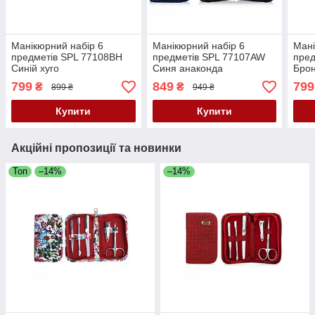
Манікюрний набір 6
Манікюрний набір 6
Мані
предметів SPL 77108BH
предметів SPL 77107AW
пред
Синій хуго
Синя анаконда
Бро
799
849
799
₴
₴
899 ₴
949 ₴
Купити
Купити
Акційні пропозиції та новинки
Топ
–14%
–14%