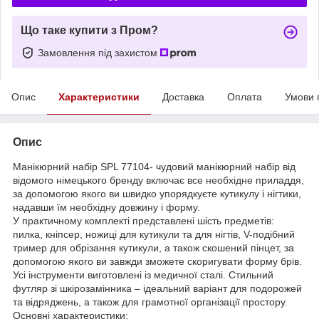
Що таке купити з Пром?
Замовлення під захистом
Опис
Характеристики
Доставка
Оплата
Умови 
Опис
Манікюрний набір SPL 77104- чудовий манікюрний набір від
відомого німецького бренду включає все необхідне приладдя,
за допомогою якого ви швидко упорядкуєте кутикулу і нігтики,
надавши їм необхідну довжину і форму.
У практичному комплекті представлені шість предметів:
пилка, кніпсер, ножиці для кутикули та для нігтів, V-подібний
тример для обрізання кутикули, а також скошений пінцет, за
допомогою якого ви завжди зможете скоригувати форму брів.
Усі інструменти виготовлені із медичної сталі. Стильний
футляр зі шкірозамінника – ідеальний варіант для подорожей
та відряджень, а також для грамотної організації простору.
Основні характеристики: