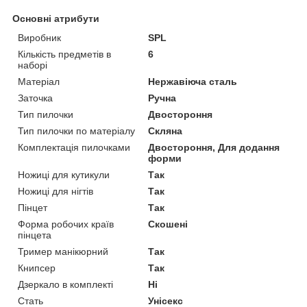
Основні атрибути
Виробник
SPL
Кількість предметів в
6
наборі
Матеріал
Нержавіюча сталь
Заточка
Ручна
Тип пилочки
Двостороння
Тип пилочки по матеріалу
Скляна
Комплектація пилочками
Двостороння, Для додання
форми
Ножиці для кутикули
Так
Ножиці для нігтів
Так
Пінцет
Так
Форма робочих країв
Скошені
пінцета
Тример манікюрний
Так
Книпсер
Так
Дзеркало в комплекті
Ні
Стать
Унісекс