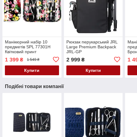
Манікюрний набір 10
Рюкзак перукарський JRL
Мані
предметів SPL 77301H
Large Premium Backpack
пред
Квітковий принт
JRL-GP
Бро
1 399
2 999
1 4
₴
₴
1 549 ₴
Купити
Купити
Подібні товари компанії