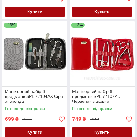
Купити
Купити
–13%
–12%
Манікюрний набір 6
Манікюрний набір 6
предметів SPL 77104AX Сіра
предметів SPL 77107AD
анаконда
Червоний лаковий
Готово до відправки
Готово до відправки
699
749
₴
₴
799 ₴
849 ₴
Купити
Купити