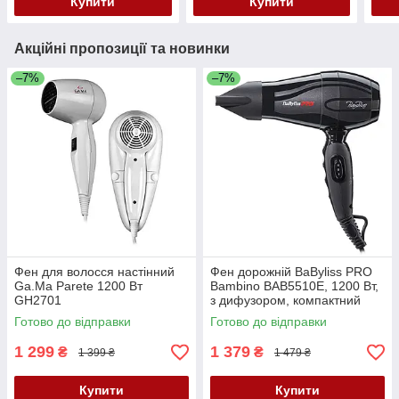
Купити
Купити
Акційні пропозиції та новинки
–7%
–7%
Фен для волосся настінний
Фен дорожній BaByliss PRO
Ga.Ma Parete 1200 Вт
Bambino BAB5510E, 1200 Вт,
GH2701
з дифузором, компактний
Готово до відправки
Готово до відправки
1 299
1 379
₴
₴
1 399 ₴
1 479 ₴
Купити
Купити