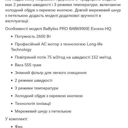
має 2 режими швидкості і 3 режими температури, включаючи
холодний обдув з окремою кнопкою. Довгий мережевий шнур
з петелькою додасть моделі додаткової зручності в
експлуатації.
Особливості моделі BaByliss PRO BAB6990IE Excess-HQ:
Потужність 2600 Вт
Професійний AC мотор з технологією Long-life
Technology
Повітряний потік 75 м3/год на швидкості 152 км/год
Вага 555 грам
Знімний фільтр для легкого очищення
2 режими швидкості
3 режими температури
Холодний обдув з окремою кнопкою
Технологія іонізації
Мережевий шнур з петелькою
У комплекті:
Фен