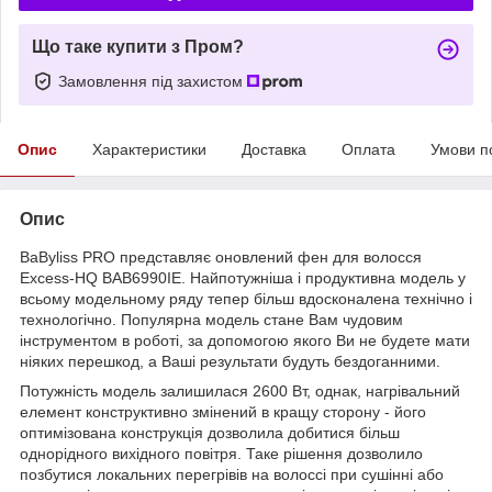
Що таке купити з Пром?
Замовлення під захистом
Опис
Характеристики
Доставка
Оплата
Умови п
Опис
BaByliss PRO представляє оновлений фен для волосся
Excess-HQ BAB6990IE. Найпотужніша і продуктивна модель у
всьому модельному ряду тепер більш вдосконалена технічно і
технологічно. Популярна модель стане Вам чудовим
інструментом в роботі, за допомогою якого Ви не будете мати
ніяких перешкод, а Ваші результати будуть бездоганними.
Потужність модель залишилася 2600 Вт, однак, нагрівальний
елемент конструктивно змінений в кращу сторону - його
оптимізована конструкція дозволила добитися більш
однорідного вихідного повітря. Таке рішення дозволило
позбутися локальних перегрівів на волоссі при сушінні або