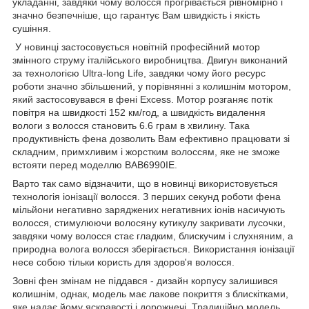
укладанні, завдяки чому волосся прогрівається рівномірно і
значно безпечніше, що гарантує Вам швидкість і якість
сушіння.
У новинці застосовується новітній професійний мотор
змінного струму італійського виробництва. Двигун виконаний
за технологією Ultra-long Life, завдяки чому його ресурс
роботи значно збільшений, у порівнянні з колишнім мотором,
який застосовувався в фені Excess. Мотор розганяє потік
повітря на швидкості 152 км/год, а швидкість видалення
вологи з волосся становить 6.6 грам в хвилину. Така
продуктивність фена дозволить Вам ефективно працювати зі
складним, примхливим і жорстким волоссям, яке не зможе
встояти перед моделлю BAB6990IE.
Варто так само відзначити, що в новинці використовується
технологія іонізації волосся. З перших секунд роботи фена
мільйони негативно заряджених негативних іонів насичують
волосся, стимулюючи волосяну кутикулу закривати лусочки,
завдяки чому волосся стає гладким, блискучим і слухняним, а
природна волога волосся зберігається. Використання іонізації
несе собою тільки користь для здоров'я волосся.
Зовні фен змінам не піддався - дизайн корпусу залишився
колишнім, однак, модель має лакове покриття з блискітками,
яке надає йому яскравості і дорожнечі. Традиційно модель