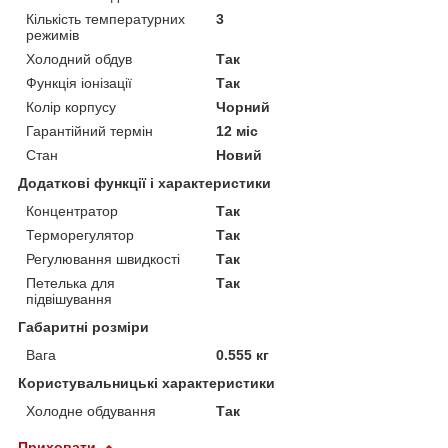
Кількість температурних
3
режимів
Холодний обдув
Так
Функція іонізації
Так
Колір корпусу
Чорний
Гарантійний термін
12 міс
Стан
Новий
Додаткові функції і характеристики
Концентратор
Так
Терморегулятор
Так
Регулювання швидкості
Так
Петелька для
Так
підвішування
Габаритні розміри
Вага
0.555 кг
Користувальницькі характеристики
Холодне обдування
Так
Приховати