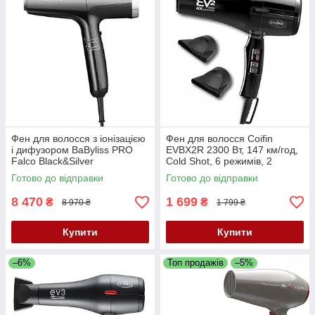
Фен для волосся з іонізацією
Фен для волосся Coifin
і дифузором BaByliss PRO
EVBX2R 2300 Вт, 147 км/год,
Falco Black&Silver
Cold Shot, 6 режимів, 2
BAB8550BE
насадки, Італія
Готово до відправки
Готово до відправки
8 470
1 699
₴
₴
8 970 ₴
1 799 ₴
Купити
Купити
–6%
Топ продажів
–5%