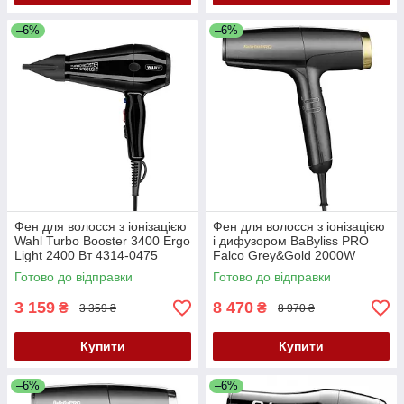
–6%
–6%
Фен для волосся з іонізацією
Фен для волосся з іонізацією
Wahl Turbo Booster 3400 Ergo
і дифузором BaByliss PRO
Light 2400 Вт 4314-0475
Falco Grey&Gold 2000W
BAB8550E
Готово до відправки
Готово до відправки
3 159
8 470
₴
₴
3 359 ₴
8 970 ₴
Купити
Купити
–6%
–6%