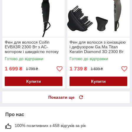
Фен для волосся Coifin
Фен для волосся з іонізацією
EVBX3R 2300 Вт з AC-
і дифузором Ga.Ma Titan
мотором і швидкістю потоку
Keratin Diamond 3D 2300 Вт
147 км/год
GH0303
Готово до відправки
Готово до відправки
1 699
1 739
₴
₴
1 799 ₴
1 839 ₴
Купити
Купити
Показати ще
Про нас
100% позитивних з 458 відгуків за рік