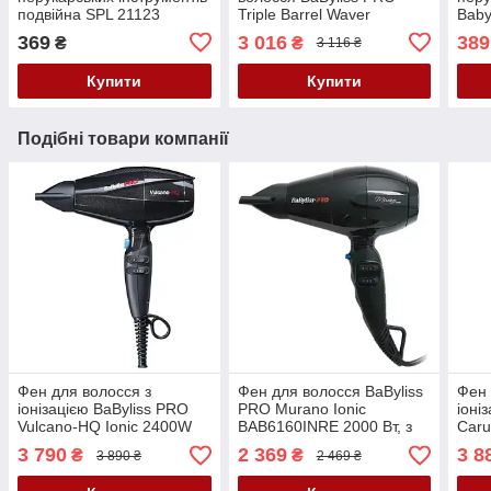
подвійна SPL 21123
Triple Barrel Waver
Baby
BAB2269TTE
369
3 016
389
₴
₴
3 116 ₴
Купити
Купити
Подібні товари компанії
Фен для волосся з
Фен для волосся BaByliss
Фен 
іонізацією BaByliss PRO
PRO Murano Ionic
іоні
Vulcano-HQ Ionic 2400W
BAB6160INRE 2000 Вт, з
Car
BAB6980IE
іонізацією
2400
3 790
2 369
3 8
₴
₴
3 890 ₴
2 469 ₴
год,