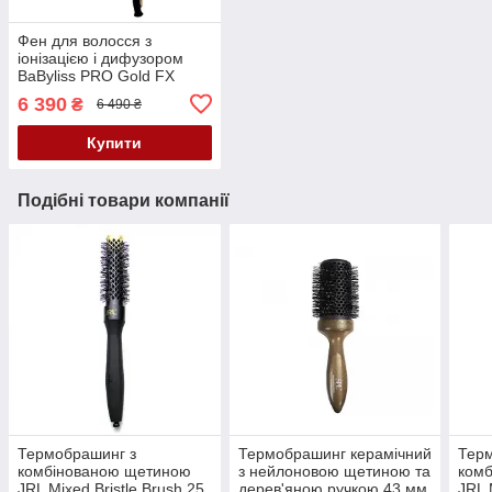
Фен для волосся з
іонізацією і дифузором
BaByliss PRO Gold FX
FXBDG1E
6 390
₴
6 490 ₴
Купити
Подібні товари компанії
Термобрашинг з
Термобрашинг керамічний
Тер
комбінованою щетиною
з нейлоновою щетиною та
ком
JRL Mixed Bristle Brush 25
дерев'яною ручкою 43 мм
JRL 