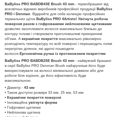
BaByliss PRO BABDB43E Brush 43 mm
- термобрашинг від
всесвітньо відомих виробників професійної продукції
BaByliss
PRO і Denman
. Відкрийте для себе колекцію професійних
термальних щіток
BaByliss PRO 4Artists! Увігнута робоча
поверхня разом з гофрованими нейлоновими щетинками
дозволяє захоплювати волосся максимально близько до
контуру голови і створювати приголомшливі прикореневі
об'єми. А
керамічне покриття
максимально рівномірно
розподілить температуру по всій поверхні і перешкодить появі
перегрітих ділянок, які здатні пошкодити
волосся.
Ергономічна ручка із протиковзким покриттям
BaByliss PRO BABDB25E Brush 43 mm
- найвужчий брашинг
в серії BaByliss PRO Denman Brush найзручніше його буде
використовувати на волоссі мінімальної довжини або для
роботи біля коріння, де його ефективність буде
максимальною.
• Діаметр -
43 мм
• Також доступні розміри 33 мм, 25 мм, 53 мм
•
Керамічне покриття поверхні
• Інноваційна
увігнута форма
• Гофровані щетинки
• Нейлонова щетина