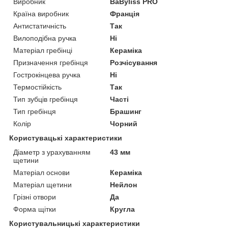
Виробник
BaByliss PRO
Країна виробник
Франція
Антистатичність
Так
Вилоподібна ручка
Ні
Матеріал гребінці
Кераміка
Призначення гребінця
Розчісування
Гострокінцева ручка
Ні
Термостійкість
Так
Тип зубців гребінця
Часті
Тип гребінця
Брашинг
Колір
Чорний
Користувацькi характеристики
Діаметр з урахуванням
43 мм
щетини
Матеріал основи
Кераміка
Матеріал щетини
Нейлон
Грізні отвори
Да
Форма щітки
Кругла
Користувальницькі характеристики