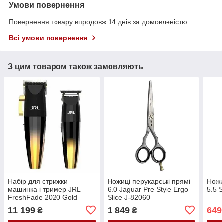
Умови повернення
Повернення товару впродовж 14 днів за домовленістю
Всі умови повернення
З цим товаром також замовляють
Набір для стрижки
Ножиці перукарські прямі
Ножи
машинка і тример JRL
6.0 Jaguar Pre Style Ergo
5.5 
FreshFade 2020 Gold
Slice J-82060
Collection JRL-2020
11 199
1 849
649
₴
₴