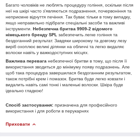
Багато чоловіків не люблять процедуру гоління, оскільки після
неї на шкірі часто з'являються подразнення, почервоніння та
неприємне відчуття печіння. Так буває тільки в тому випадку,
якщо неправильно підібрати спеціальні засоби та важливі
інструменти.
Небезпечна бритва 9909-2
відомого
німецького бренду SPL
забезпечить легке гоління та
бездоганний результат. Завдяки широкому та довгому лезу
виріб охоплює великі ділянки на обличчі та легко видаляє
волоски навіть у важкодоступних місцях.
Важлива перевага
небезпечної бритви в тому, що після її
використання зводиться до мінімуму появу подразнень. Але
щоб така процедура завершилася бездоганним результатом,
також потрібні крем і помазок. Бритва буде легко ковзати і
видалить навіть самі тонкі і маленькі волоски. Шкіра буде
ідеально гладкою!
Спосіб застосування:
призначена для професійного
використання і для роботи в перукарнях
Приховати