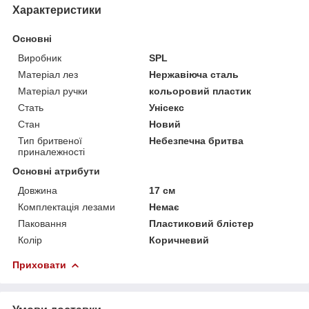
Характеристики
Основні
Виробник
SPL
Матеріал лез
Нержавіюча сталь
Матеріал ручки
кольоровий пластик
Стать
Унісекс
Стан
Новий
Тип бритвеної
Небезпечна бритва
приналежності
Основні атрибути
Довжина
17 см
Комплектація лезами
Немає
Паковання
Пластиковий блістер
Колір
Коричневий
Приховати