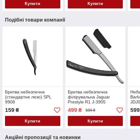
Купити
Купити
Подібні товари компанії
Бритва небезпечна
Бритва небезпечна
Небе
(стандартне лезо) SPL
філірувальна Jaguar
Barb
9908
Prestyle R1 J-3905
JDJ0
золо
159
499
599
₴
₴
599 ₴
Купити
Купити
Акційні пропозиції та новинки