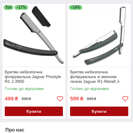
Топ
–17%
–14%
Бритва небезпечна
Бритва небезпечна
філірувальна Jaguar Prestyle
філірувальна зі змінним
R1 J-3905
лезом Jaguar R1-Metall J-
3906
Готово до відправки
Готово до відправки
499
599
₴
₴
599 ₴
699 ₴
Купити
Купити
Про нас