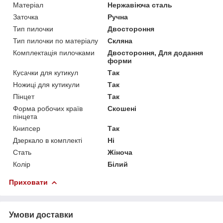
Матеріал
Нержавіюча сталь
Заточка
Ручна
Тип пилочки
Двостороння
Тип пилочки по матеріалу
Скляна
Комплектація пилочками
Двостороння, Для додання
форми
Кусачки для кутикул
Так
Ножиці для кутикули
Так
Пінцет
Так
Форма робочих країв
Скошені
пінцета
Книпсер
Так
Дзеркало в комплекті
Ні
Стать
Жіноча
Колір
Білий
Приховати
Умови доставки