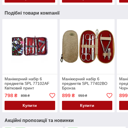
Подібні товари компанії
Манікюрний набір 6
Манікюрний набір 6
Мані
предметів SPL 77102AF
предметів SPL 77402BO
пред
Квітковий принт
Бронза
Чорн
798
899
899
₴
₴
898 ₴
959 ₴
Купити
Купити
Акційні пропозиції та новинки