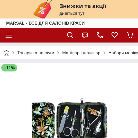
MARSAL - ВСЕ ДЛЯ САЛОНІВ КРАСИ
Товари та послуги
Манікюр і педикюр
Набори манікю
–11%