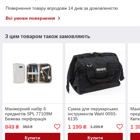
Повернення товару впродовж 14 днів за домовленістю
Всі умови повернення
З цим товаром також замовляють
Манікюрний набір 6
Сумка для перукарських
Мані
предметів SPL 77109M
інструментів Wahl 0093-
пред
Бежева перфорація
6135
Квіт
849
1 199
1 3
₴
₴
959 ₴
1 299 ₴
Купити
Купити