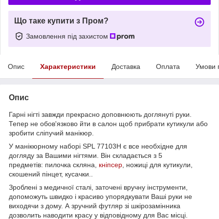
Що таке купити з Пром?
Замовлення під захистом
Опис
Характеристики
Доставка
Оплата
Умови 
Опис
Гарні нігті завжди прекрасно доповнюють доглянуті руки.
Тепер не обов'язково йти в салон щоб прибрати кутикули або
зробити сліпучий манікюр.
У манікюрному наборі SPL 77103H є все необхідне для
догляду за Вашими нігтями. Він складається з 5
предметів: пилочка скляна,
кніпсер
, ножиці для кутикули,
скошений пінцет, кусачки..
Зроблені з медичної сталі, заточені вручну інструменти,
допоможуть швидко і красиво упорядкувати Ваші руки не
виходячи з дому. А зручний футляр зі шкірозамінника
дозволить наводити красу у відповідному для Вас місці.