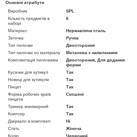
Основні атрибути
Виробник
SPL
Кількість предметів в
6
наборі
Матеріал
Нержавіюча сталь
Заточка
Ручна
Тип пилочки
Двостороння
Тип пилочки по матеріалу
Металева з напиленням
Комплектація пилочками
Двостороння, Для додання
форми
Кусачки для кутикул
Так
Ножиці для кутикули
Так
Пінцет
Так
Форма робочих країв
Скошені
пінцета
Тример манікюрний
Так
Книпсер
Так
Дзеркало в комплекті
Ні
Стать
Жіноча
Колір
Червоний