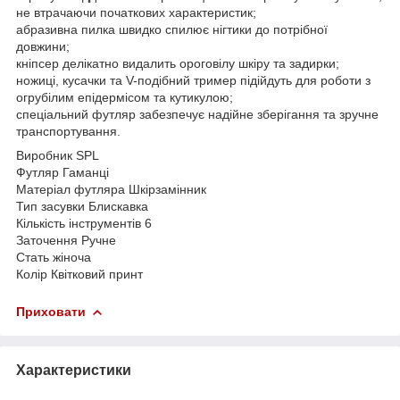
не втрачаючи початкових характеристик;
абразивна пилка швидко спилює нігтики до потрібної
довжини;
кніпсер делікатно видалить ороговілу шкіру та задирки;
ножиці, кусачки та V-подібний тример підійдуть для роботи з
огрубілим епідермісом та кутикулою;
спеціальний футляр забезпечує надійне зберігання та зручне
транспортування.
Виробник SPL
Футляр Гаманці
Матеріал футляра Шкірзамінник
Тип засувки Блискавка
Кількість інструментів 6
Заточення Ручне
Стать жіноча
Колір Квітковий принт
Приховати
Характеристики