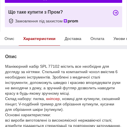
Що таке купити з Пром?
Замовлення під захистом
Опис
Характеристики
Доставка
Оплата
Умови 
Опис
Манікюрний набір SPL 77102 містить все необхідне для
догляду за нігтями. Стильний та компактний чохол вмістив 6
необхідних інструментів. Зроблені з медичної сталі
інструменти, допоможуть швидко і красиво впорядкувати руки
не виходячи з дому, а зручний футляр дозволить наводити
красу в будь-якому зручному місці.
Склад набору: пилка,
кніпсер
, ножиці для кутикули, скошений
пінцет, V-подібний тример для обрізання кутикули, кусачки
для обрізання шкіри (кутикули).
Основні характеристики:
всі вироби виготовлені із високоякісної нержавіючої сталі;
атрибути піддаються стерилізації та повторному заточуванню,