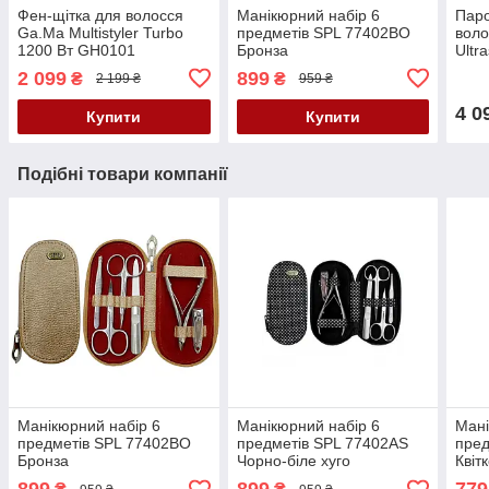
Фен-щітка для волосся
Манікюрний набір 6
Паро
Ga.Ma Multistyler Turbo
предметів SPL 77402BO
воло
1200 Вт GH0101
Бронза
Ultr
BAB
2 099
899
₴
₴
2 199 ₴
959 ₴
EP 5
4 0
Купити
Купити
Подібні товари компанії
Манікюрний набір 6
Манікюрний набір 6
Мані
предметів SPL 77402BO
предметів SPL 77402AS
пред
Бронза
Чорно-біле хуго
Квіт