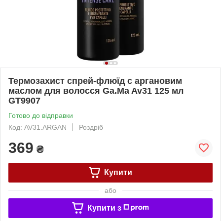
Термозахист спрей-флюїд с аргановим
маслом для волосся Ga.Ma Av31 125 мл
GT9907
Готово до відправки
Код: AV31.ARGAN
Роздріб
369
₴
Купити
або
Купити з