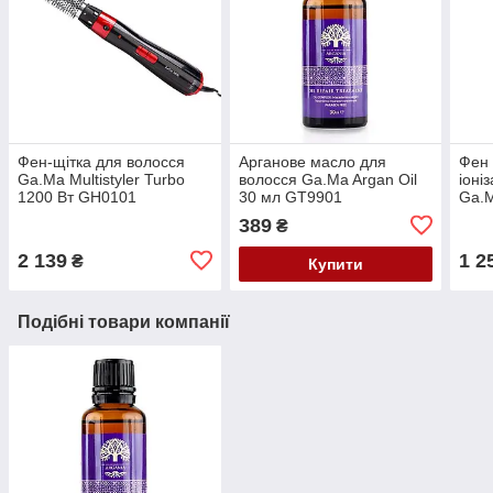
Фен-щітка для волосся
Арганове масло для
Фен 
Ga.Ma Multistyler Turbo
волосся Ga.Ma Argan Oil
іоні
1200 Вт GH0101
30 мл GT9901
Ga.M
Tsu
389
₴
2 139
1 2
₴
Купити
Подібні товари компанії