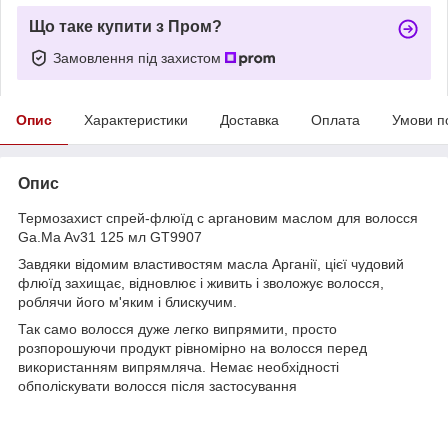
Що таке купити з Пром?
Замовлення під захистом
Опис
Характеристики
Доставка
Оплата
Умови п
Опис
Термозахист спрей-флюїд с аргановим маслом для волосся
Ga.Ma Av31 125 мл GT9907
Завдяки відомим властивостям масла Арганії, цієї чудовий
флюїд захищає, відновлює і живить і зволожує волосся,
роблячи його м'яким і блискучим.
Так само волосся дуже легко випрямити, просто
розпорошуючи продукт рівномірно на волосся перед
використанням випрямляча. Немає необхідності
обполіскувати волосся після застосування