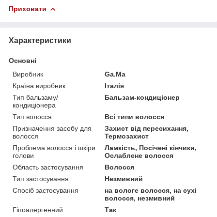
Приховати
Характеристики
Основні
Виробник
Ga.Ma
Країна виробник
Італія
Тип бальзаму/
Бальзам-кондиціонер
кондиціонера
Тип волосся
Всі типи волосся
Призначення засобу для
Захист від пересихання,
волосся
Термозахист
Проблема волосся і шкіри
Ламкість, Посічені кінчики,
голови
Ослаблене волосся
Область застосування
Волосся
Тип застосування
Незмивний
Спосіб застосування
на вологе волосся, на сухі
волосся, незмивний
Гіпоалергенний
Так