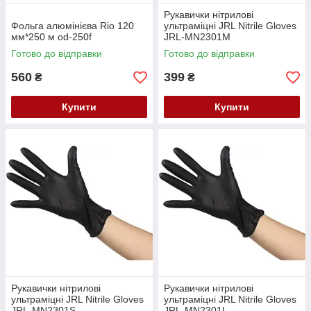
Рукавички нітрилові
Фольга алюмінієва Rio 120
ультраміцні JRL Nitrile Gloves
мм*250 м od-250f
JRL-MN2301M
Готово до відправки
Готово до відправки
560
399
₴
₴
Купити
Купити
Рукавички нітрилові
Рукавички нітрилові
ультраміцні JRL Nitrile Gloves
ультраміцні JRL Nitrile Gloves
JRL-MN2301S
JRL-MN2301L