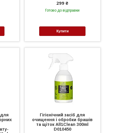
299 ₴
Готово до відправки
Купити
 для
Гігієнічний засіб для
юрних
очищення і обробки брашів
та щіток All1Clean 300ml
ату-
D010450