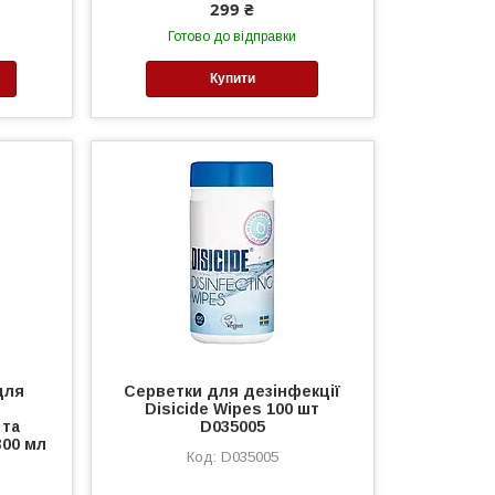
299 ₴
Готово до відправки
Купити
для
Серветки для дезінфекції
Disicide Wipes 100 шт
 та
D035005
300 мл
D035005