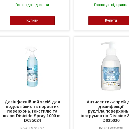
Готово до відправки
Готово до відправки
Купити
Купити
Дезінфекційний засіб для
Антисептик-спрей 
водостійких та пористих
дезінфекції
поверхонь,текстилю та
рук,тіла,поверхонь
шкіри Disicide Spray 1000 ml
інструментів Disicide 
D035024
D035036
D035024
D035036