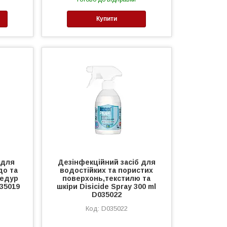
Купити
 для
Дезінфекційний засіб для
“до та
водостійких та пористих
цедур
поверхонь,текстилю та
035019
шкіри Disicide Spray 300 ml
D035022
D035022