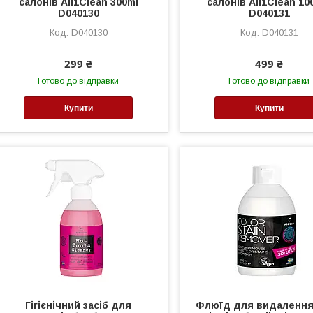
салонів All1Clean 300ml
салонів All1Clean 10
D040130
D040131
D040130
D040131
299 ₴
499 ₴
Готово до відправки
Готово до відправки
Купити
Купити
Гігієнічний засіб для
Флюїд для видалення