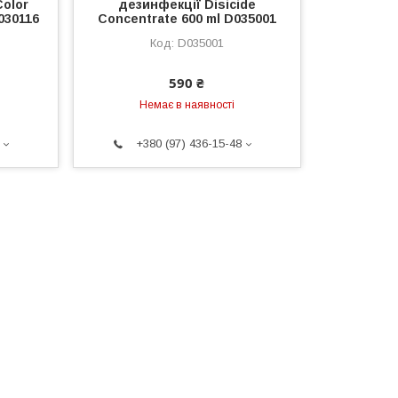
Color
дезинфекції Disicide
030116
Concentrate 600 ml D035001
D035001
590 ₴
Немає в наявності
+380 (97) 436-15-48