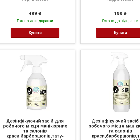
499 ₴
199 ₴
Готово до відправки
Готово до відправки
Купити
Купити
Дезінфікуючий засіб для
Дезінфікуючий засіб
робочого місця манікюрних
робочого місця манік
та салонів
та салонів
краси,барбершопів,тату-
краси,барбершопів,т