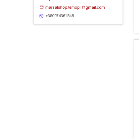
marsalshop.ternopil@gmail.com
+380974361548