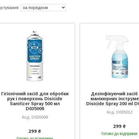
Гігієнічний засіб для обробки
Дезінфікуючий засіб
рук і поверхонь Disicide
манікюрних інструме
Sanitizer Spray 500 мл
Disicide Spray 300 ml 
D035008
D035012
D035008
299 ₴
299 ₴
Готово до відправки
Готово до відправки