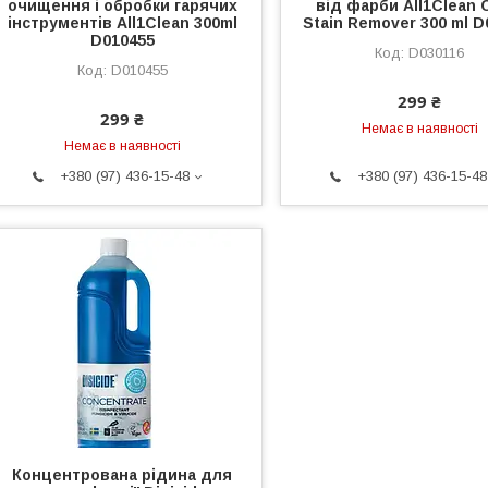
очищення і обробки гарячих
від фарби All1Clean 
інструментів All1Clean 300ml
Stain Remover 300 ml D
D010455
D030116
D010455
299 ₴
299 ₴
Немає в наявності
Немає в наявності
+380 (97) 436-15-48
+380 (97) 436-15-48
Концентрована рідина для