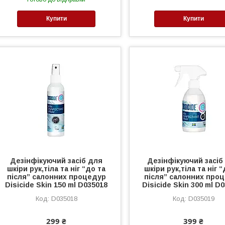
Купити
Купити
Дезінфікуючий засіб для
Дезінфікуючий засіб
шкіри рук,тіла та ніг “до та
шкіри рук,тіла та ніг 
після” салонних процедур
після” салонних про
Disicide Skin 150 ml D035018
Disicide Skin 300 ml D
D035018
D035019
299 ₴
399 ₴