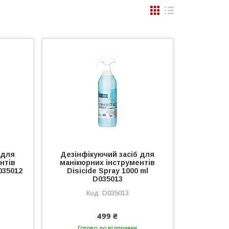
 для
Дезінфікуючий засіб для
нтів
манікюрних інструментів
D035012
Disicide Spray 1000 ml
D035013
D035013
499 ₴
Готово до відправки