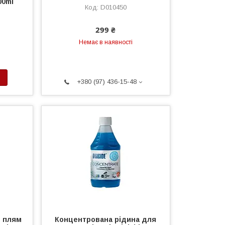
00ml
D010450
299 ₴
Немає в наявності
+380 (97) 436-15-48
 плям
Концентрована рідина для